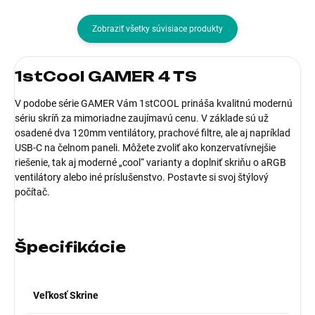
Zobraziť všetky súvisiace produkty
1stCool GAMER 4 TS
V podobe série GAMER Vám 1stCOOL prináša kvalitnú modernú
sériu skríň za mimoriadne zaujímavú cenu. V základe sú už
osadené dva 120mm ventilátory, prachové filtre, ale aj napríklad
USB-C na čelnom paneli. Môžete zvoliť ako konzervatívnejšie
riešenie, tak aj moderné „cool“ varianty a doplniť skriňu o aRGB
ventilátory alebo iné príslušenstvo. Postavte si svoj štýlový
počítač.
Špecifikácie
Veľkosť Skrine