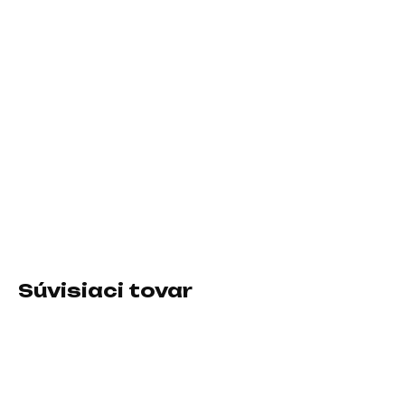
DORUČIŤ DO:
7.8.2026
−
+
Pridať do košíka
Prevedenie skrine:Midi Tower; Farba skrine:Čierna; Počet
pozícií 3.5" (HDD):2; Počet interných pozícií 2.5":3; Vybavenie
PC skrinky:Predný Audio panel, Predný USB panel, Priehľadná
bočnice
DETAILNÉ INFORMÁCIE
Súvisiaci tovar