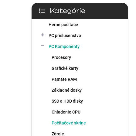
Kategórie
Preskočiť
kategórie
Herné počítače
PC príslušenstvo
PC Komponenty
Procesory
Grafické karty
Pamäte RAM
Základné dosky
SSD a HDD disky
Chladenie CPU
Počítačové skrine
Zdroje