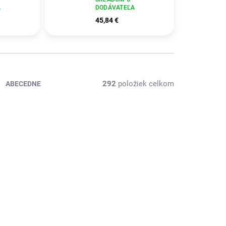
r, bez
A
DODÁVATEĽA
á
45,84 €
292
položiek celkom
ABECEDNE
ÁVATEĽA
SKLADOM U DODÁVATEĽA