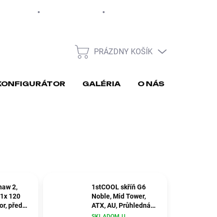
EUR
Moja objednávka
PRÁZDNY KOŠÍK
NÁKUPNÝ
KOŠÍK
KONFIGURÁTOR
GALÉRIA
O NÁS
REKLA
aw 2,
1stCOOL skříň G6
1x 120
Noble, Mid Tower,
or, přední
ATX, AU, Průhledná
Bočnice, Černá
SKLADOM U