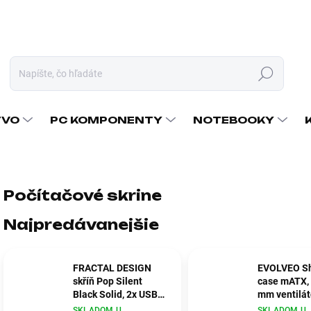
Hľadať
TVO
PC KOMPONENTY
NOTEBOOKY
Počítačové skrine
Najpredávanejšie
FRACTAL DESIGN
EVOLVEO Sh
skříň Pop Silent
case mATX, 
Black Solid, 2x USB
mm ventilát
3.0, bez zdroje, ATX
mesh panel,
SKLADOM U
SKLADOM U