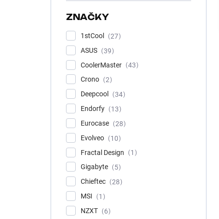
e
l
ZNAČKY
1stCool
27
ASUS
39
CoolerMaster
43
Crono
2
Deepcool
34
Endorfy
13
Eurocase
28
Evolveo
10
Fractal Design
1
Gigabyte
5
Chieftec
28
MSI
1
NZXT
6