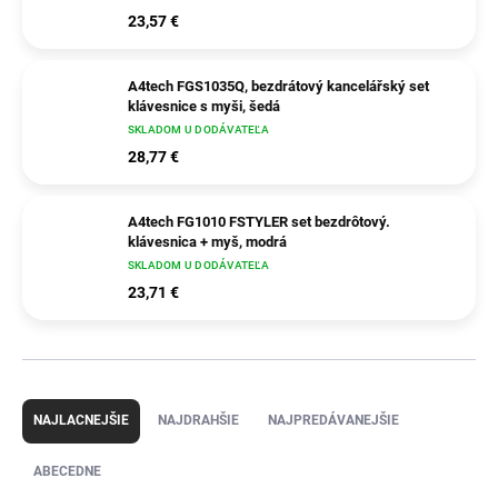
23,57 €
A4tech FGS1035Q, bezdrátový kancelářský set
klávesnice s myši, šedá
SKLADOM U DODÁVATEĽA
28,77 €
A4tech FG1010 FSTYLER set bezdrôtový.
klávesnica + myš, modrá
SKLADOM U DODÁVATEĽA
23,71 €
R
a
NAJLACNEJŠIE
NAJDRAHŠIE
NAJPREDÁVANEJŠIE
d
e
ABECEDNE
n