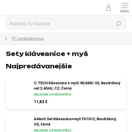
Prejsť
na
obsah
Hľadať
PC príslušenstvo
Sety klávesnice + myš
Najpredávanejšie
C-TECH klávesnice s myší WLKMC-03, Bezdrátový
set 2.4GHz, CZ, Černá
SKLADOM U DODÁVATEĽA
11,83 €
A4tech Set klávesnice+myš FG1012, Bezdrátový,
US, černá
SKLADOM U DODÁVATEĽA