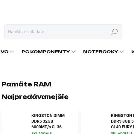
Hľadať
TVO
PC KOMPONENTY
NOTEBOOKY
Pamäte RAM
Najpredávanejšie
KINGSTON DIMM
KINGSTON 
DDR5 32GB
DDR5 8GB 
6000MT/s CL36
CL40 FURY 
FURY Beast Černá
Černá
SKLADOM U
SKLADOM U