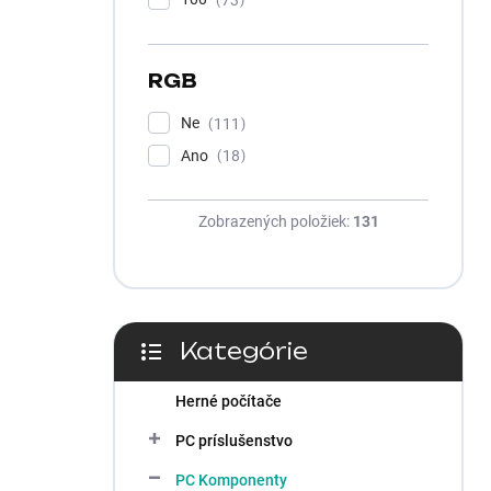
RGB
Ne
111
Ano
18
Zobrazených položiek:
131
Kategórie
Preskočiť
kategórie
Herné počítače
PC príslušenstvo
PC Komponenty