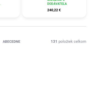
A
DODÁVATEĽA
240,22 €
131
položiek celkom
ABECEDNE
ÁVATEĽA
SKLADOM U DODÁVATEĽA