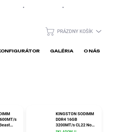
EUR
Moja objednávka
PRÁZDNY KOŠÍK
NÁKUPNÝ
KOŠÍK
KONFIGURÁTOR
GALÉRIA
O NÁS
REKLA
DIMM
KINGSTON SODIMM
5600MT/s
DDR4 16GB
Beast
3200MT/s CL22 Non-
ECC 1Rx8 ValueRAM
SKLADOM U