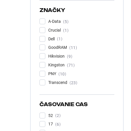
e
l
ZNAČKY
A-Data
5
Crucial
1
Dell
1
GoodRAM
11
Hikvision
9
Kingston
71
PNY
10
Transcend
23
ČASOVANIE CAS
52
2
17
6