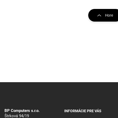
O
v
Hore
l
á
d
a
c
i
e
p
r
v
k
y
v
ý
p
i
s
BP Computers s.r.o.
INFORMÁCIE PRE VÁS
u
Štrková 94/19