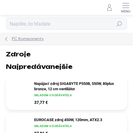
Prejsť
na
obsah
Hľadať
PC Komponenty
Zdroje
Najpredávanejšie
Napájací zdroj GIGABYTE P550B, 550W, 80plus
bronze, 12 cm ventilátor
SKLADOM U DODÁVATEĽA
37,77 €
EUROCASE zdroj 450W, 120mm, ATX2.3
SKLADOM U DODÁVATEĽA