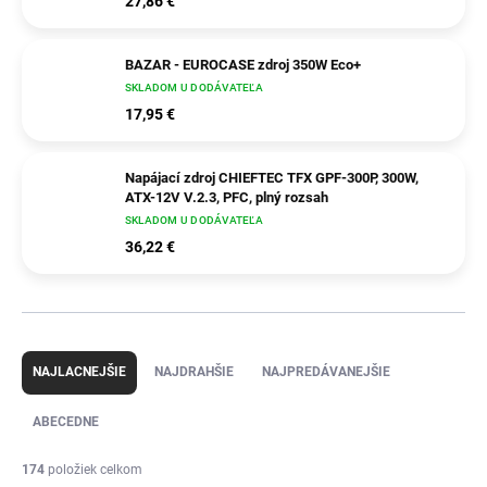
27,86 €
BAZAR - EUROCASE zdroj 350W Eco+
SKLADOM U DODÁVATEĽA
17,95 €
Napájací zdroj CHIEFTEC TFX GPF-300P, 300W,
ATX-12V V.2.3, PFC, plný rozsah
SKLADOM U DODÁVATEĽA
36,22 €
R
a
NAJLACNEJŠIE
NAJDRAHŠIE
NAJPREDÁVANEJŠIE
d
e
ABECEDNE
n
i
174
položiek celkom