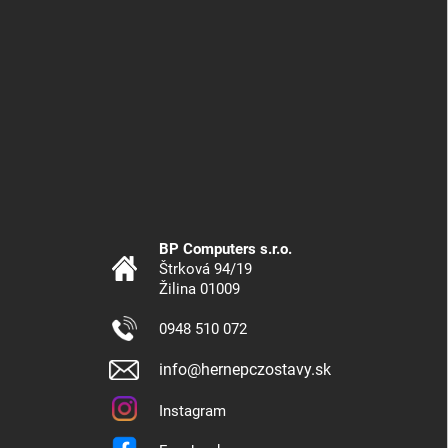
BP Computers s.r.o.
Štrková 94/19
Žilina 01009
0948 510 072
info@hernepczostavy.sk
Instagram