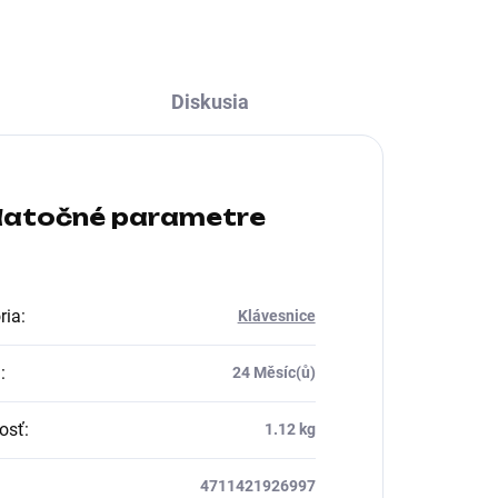
klávesnice:Podsvietené tlačidlá,
Makro klávesy
Diskusia
atočné parametre
ria
:
Klávesnice
a
:
24 Měsíc(ů)
osť
:
1.12 kg
4711421926997