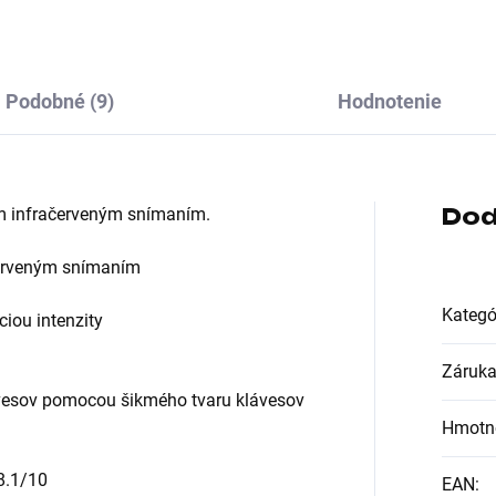
klávesy
Podobné (9)
Hodnotenie
Dod
m infračerveným snímaním.
červeným snímaním
Kategó
ciou intenzity
Záruk
ávesov pomocou šikmého tvaru klávesov
Hmotn
8.1/10
EAN
: