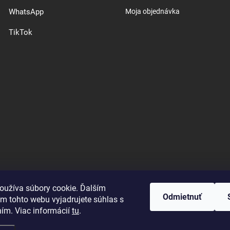
WhatsApp
Moja objednávka
TikTok
oužíva súbory cookie. Ďalším
Odmietnuť
m tohto webu vyjadrujete súhlas s
Good E-shops have logic. SALELOGICS
ním. Viac informácií
tu
.