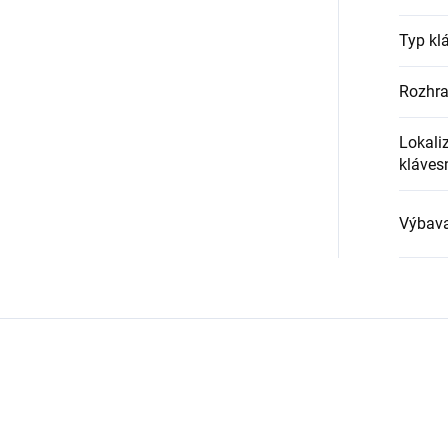
Typ kl
Rozhra
Lokali
kláves
Výbava