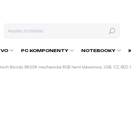
Hľadať
TVO
PC KOMPONENTY
NOTEBOOKY
tech Bloody B820R mechanická RGB herní klávesnice, USB, CZ, RED
nia
ZNAČKA:
A4TECH
69,73 €
56,69 € bez DPH
Jednotková
SKLADOM U DODÁVATEĽA
cena:
MÔŽEME DORUČIŤ DO:
11.8.2