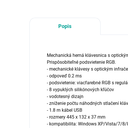
klávesy
Popis
Mechanická herná klávesnica s optický
Prispôsobiteľné podsvietenie RGB.
- mechanické klávesy s optickým infra
- odpoveď 0.2 ms
- podsvietenie: viacfarebné RGB s regulá
- 8 vypuklých silikónových kľúčov
- vodotesný dizajn
- zníženie počtu náhodných stlačení kl
- 1.8 m kábel USB
- rozmery 445 x 132 x 37 mm
- kompatibilita: Windows XP/Vista/7/8/