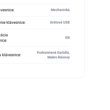
ávesnice
:
Mechanická
nie klávesnice
:
Drôtová USB
zácia
EN
nice
:
Podsvietené tlačidlá,
 klávesnice
:
Makro klávesy