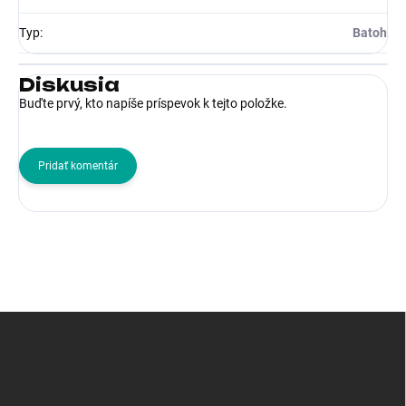
Typ
:
Batoh
Diskusia
Buďte prvý, kto napíše príspevok k tejto položke.
Pridať komentár
Z
á
p
ä
t