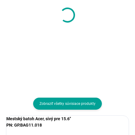
MYBALO Vacuo FLY
Puzdro Case Logic
kompresní cestovní
LAPS111K pre
batoh underseat pro
notebook 11,6", čierne
RYANAIR - zelený
143,90 €
21,84 €
116,99 € bez DPH
17,76 € bez DPH
Do košíka
Do košíka
Farba:Zelená; Typ:Batoh
Farba:Čierna; Typ:Puzdro
Zobraziť všetky súvisiace produkty
Mestský batoh Acer, sivý pre 15.6"
PN: GP.BAG11.018