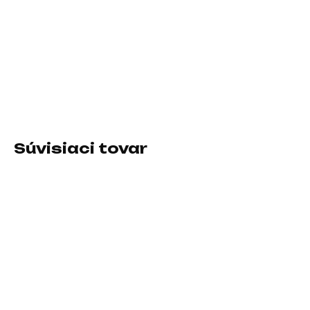
−
+
Pridať do košíka
Farba:Čierna; Typ:Batoh
DETAILNÉ INFORMÁCIE
Súvisiaci tovar
SKLADOM U DODÁVATEĽA
SKLADOM U DODÁVATEĽA