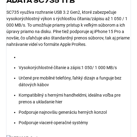
ADATA SC735 1TB
SC735 využíva rozhranie USB 3.2 Gen2, ktoré zabezpečuje
vysokorýchlostný výkon s rýchlosťou čítania/zápisu až 1 050 / 1
000 MB/s. To umožňuje priamy prístup k veľkým súborom a ich
úpravy priamo na disku. Plne tiež podporuje aj iPhone 15 Pro a
novšie, čo uľahčuje ako štandardný prenos súborov, tak aj priame
nahrávanie videí vo formáte Apple ProRes.
Vysokorýchlostné čítanie a zápis:1 050/ 1 000 MB/s
Určené pre mobilné telefóny, ľahký dizajn a funguje bez
dátových kábov
Kompatibilný s hernými handheldmi, ideálna voľba pre
prenos a ukladanie hier
Podporuje najnovšiu generáciu herných konzol
Podporuje viaceré operačné systémy