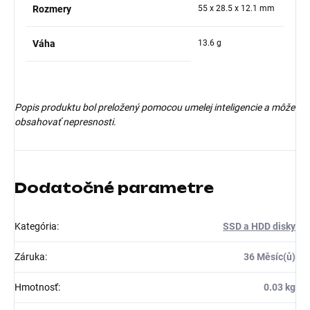
Rozmery
55 x 28.5 x 12.1 mm
Váha
13.6 g
Popis produktu bol preložený pomocou umelej inteligencie a môže
obsahovať nepresnosti.
Dodatočné parametre
Kategória
:
SSD a HDD disky
Záruka
:
36 Měsíc(ů)
Hmotnosť
:
0.03 kg