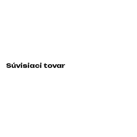
−
+
Pridať do košíka
Rozhranie:USB 3.2 Gen2 Type C; Typ disku:SSD externý
DETAILNÉ INFORMÁCIE
Súvisiaci tovar
SKLADOM U DODÁVATEĽA
SKLADOM U DODÁVATEĽA