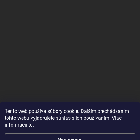
Tento web používa súbory cookie. Ďalším prechádzaním
tohto webu vyjadrujete súhlas s ich používaním. Viac
informácií
tu
.
Good E-shops have logic. SALELOGICS
Nastavenie