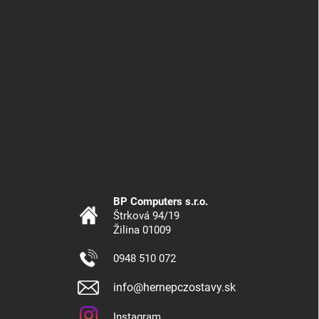
BP Computers s.r.o.
Štrková 94/19
Žilina 01009
0948 510 072
info@hernepczostavy.sk
Instagram