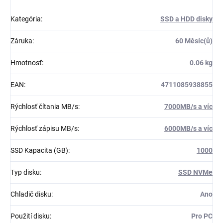
Kategória
:
SSD a HDD disky
Záruka
:
60 Měsíc(ů)
Hmotnosť
:
0.06 kg
EAN
:
4711085938855
Rýchlosť čítania MB/s
:
7000MB/s a víc
Rýchlosť zápisu MB/s
:
6000MB/s a víc
SSD Kapacita (GB)
:
1000
Typ disku
:
SSD NVMe
Chladič disku
:
Ano
Použití disku
:
Pro PC