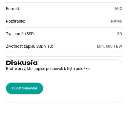
Formát
:
M.2
Rozhranie
:
NVMe
Typ paměti SSD
:
3D
Životnost zápisu SSD v TB
:
Min. 600 TBW
Diskusia
Buďte prvý, kto napíše príspevok k tejto položke.
Pridať komentár