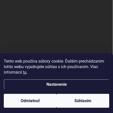
Tento web používa súbory cookie. Ďalším prechádzaním
tohto webu vyjadrujete súhlas s ich používaním. Viac
informácií
tu
.
Good E-shops have logic. SALELOGICS
Nastavenie
Copyright 2026
Herné PC Zostavy
. Všetky práva vyhradené.
Odmietnuť
Súhlasím
Vytvoril Shoptet