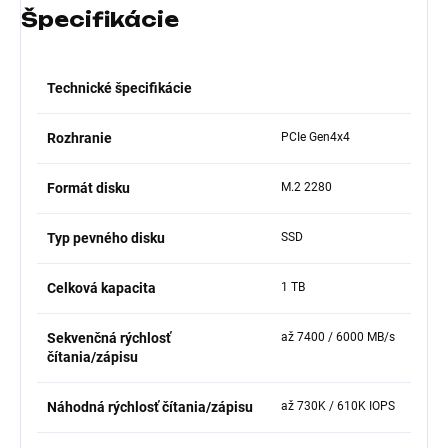
Špecifikácie
Technické špecifikácie
Rozhranie
PCIe Gen4x4
Formát disku
M.2 2280
Typ pevného disku
SSD
Celková kapacita
1 TB
Sekvenčná rýchlosť
až 7400 / 6000 MB/s
čítania/zápisu
Náhodná rýchlosť čítania/zápisu
až 730K / 610K IOPS