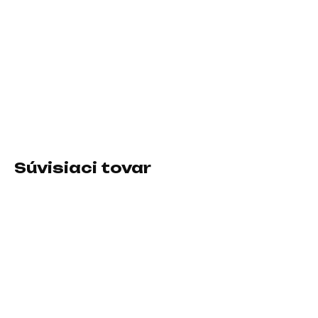
11.8.2026
−
+
Pridať do košíka
Formát:M.2; Rozhranie:NVMe; Typ disku:SSD NVMe
DETAILNÉ INFORMÁCIE
Súvisiaci tovar
SKLADOM U DODÁVATEĽA
SKLADOM U DODÁVATEĽA