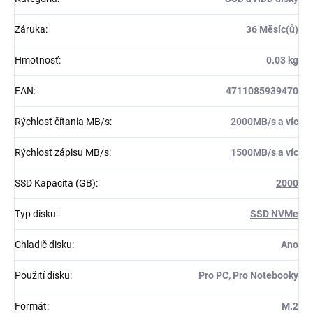
Záruka
:
36 Měsíc(ů)
Hmotnosť
:
0.03 kg
EAN
:
4711085939470
Rýchlosť čítania MB/s
:
2000MB/s a víc
Rýchlosť zápisu MB/s
:
1500MB/s a víc
SSD Kapacita (GB)
:
2000
Typ disku
:
SSD NVMe
Chladič disku
:
Ano
Použití disku
:
Pro PC, Pro Notebooky
Formát
:
M.2