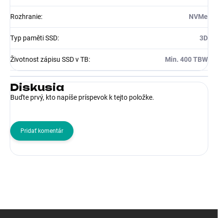
Rozhranie
:
NVMe
Typ paměti SSD
:
3D
Životnost zápisu SSD v TB
:
Min. 400 TBW
Diskusia
Buďte prvý, kto napíše príspevok k tejto položke.
Pridať komentár
Z