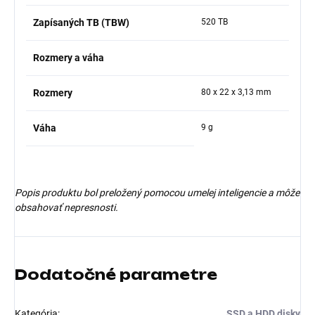
Zapísaných TB (TBW)
520 TB
Rozmery a váha
Rozmery
80 x 22 x 3,13 mm
Váha
9 g
Popis produktu bol preložený pomocou umelej inteligencie a môže
obsahovať nepresnosti.
Dodatočné parametre
Kategória
:
SSD a HDD disky