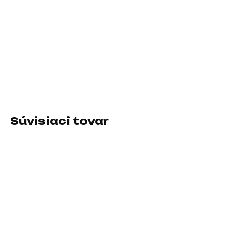
10.8.2026
−
+
Pridať do košíka
Formát:M.2; Rozhranie:NVMe; Typ disku:SSD NVMe
DETAILNÉ INFORMÁCIE
Súvisiaci tovar
SKLADOM U DODÁVATEĽA
SKLADOM U DODÁVATEĽA