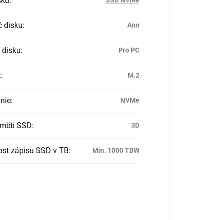
sku
:
č disku
:
Ano
 disku
:
Pro PC
t
:
M.2
nie
:
NVMe
měti SSD
:
3D
ost zápisu SSD v TB
:
Min. 1000 TBW