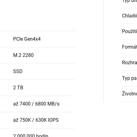
Typ di
Chladi
Použití
PCIe Gen4x4
Formá
M.2 2280
Rozhra
SSD
Typ pa
2 TB
Životn
až 7400 / 6800 MB/s
až 750K / 630K IOPS
2 000 000 hodín