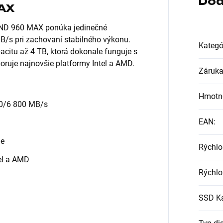
Dod
AX
ND 960 MAX ponúka jedinečné
MB/s pri zachovaní stabilného výkonu.
Kategó
itu až 4 TB, ktorá dokonale funguje s
poruje najnovšie platformy Intel a AMD.
Záruk
Hmotn
00/6 800 MB/s
EAN
:
ie
Rýchlo
el a AMD
Rýchlo
SSD Ka