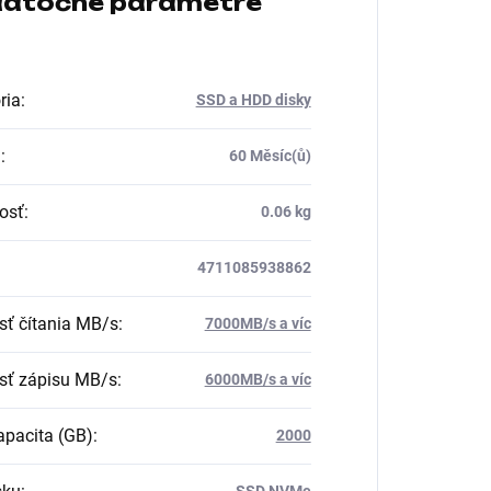
atočné parametre
ria
:
SSD a HDD disky
a
:
60 Měsíc(ů)
osť
:
0.06 kg
4711085938862
sť čítania MB/s
:
7000MB/s a víc
sť zápisu MB/s
:
6000MB/s a víc
pacita (GB)
:
2000
SSD NVMe