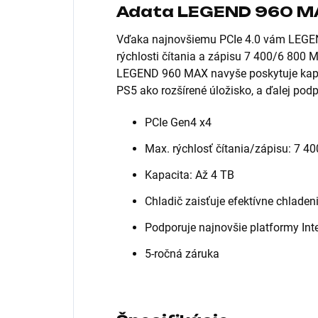
Adata LEGEND 960 M
Vďaka najnovšiemu PCIe 4.0 vám LEGE
rýchlosti čítania a zápisu 7 400/6 800 
LEGEND 960 MAX navyše poskytuje kapac
PS5 ako rozšírené úložisko, a ďalej pod
PCIe Gen4 x4
Max. rýchlosť čítania/zápisu: 7 4
Kapacita: Až 4 TB
Chladič zaisťuje efektívne chladen
Podporuje najnovšie platformy Int
5-ročná záruka