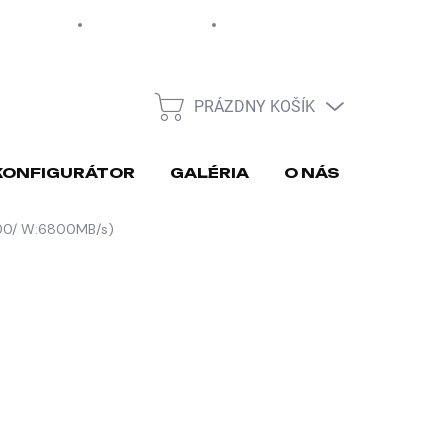
EUR
Moja objednávka
PRÁZDNY KOŠÍK
NÁKUPNÝ
KOŠÍK
KONFIGURÁTOR
GALÉRIA
O NÁS
REKLA
400/ W:6800MB/s)
026