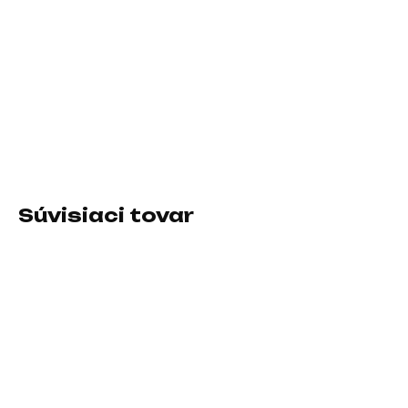
11.8.2026
−
+
Pridať do košíka
Formát:2.5"; Rozhranie:interní Serial ATA III; Typ disku:SSD
DETAILNÉ INFORMÁCIE
Súvisiaci tovar
SKLADOM U DODÁVATEĽA
SKLADOM U DODÁVATEĽA