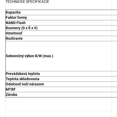
TECHNICKÉ ŠPECIFIKÁCIE
Kapacita
Faktor formy
NAND Flash
Rozmery (D x Š x V)
Hmotnosť
Rozhranie
Sekvenčný výkon R/W (max.)
Prevádzková teplota
Teplota skladovania
Odolnosť voči nárazom
MTBF
Záruka
.