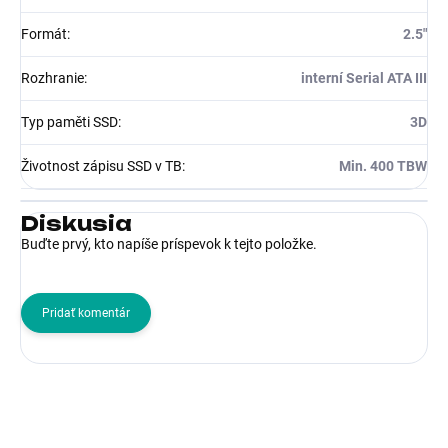
Formát
:
2.5"
Rozhranie
:
interní Serial ATA III
Typ paměti SSD
:
3D
Životnost zápisu SSD v TB
:
Min. 400 TBW
Diskusia
Buďte prvý, kto napíše príspevok k tejto položke.
Pridať komentár