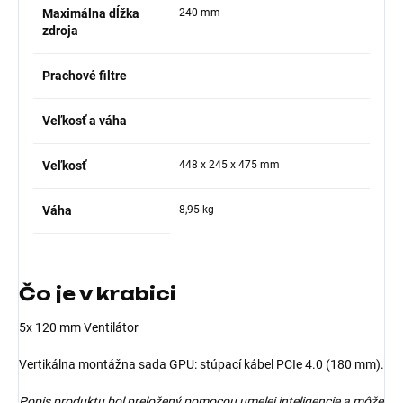
Maximálna dĺžka
240 mm
zdroja
Prachové filtre
Veľkosť a váha
Veľkosť
448 x 245 x 475 mm
Váha
8,95 kg
Čo je v krabici
5x 120 mm Ventilátor
Vertikálna montážna sada GPU: stúpací kábel PCIe 4.0 (180 mm).
Popis produktu bol preložený pomocou umelej inteligencie a môže