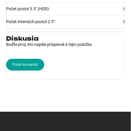
Počet pozícií 3.5" (HDD)
:
3
Počet interných pozícií 2.5"
:
3
Diskusia
Buďte prvý, kto napíše príspevok k tejto položke.
Pridať komentár
Z
á
p