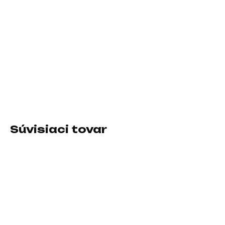
11.8.2026
−
+
Pridať do košíka
Prevedenie skrine:Midi Tower; Farba skrine:Biela; Počet pozícií
3.5" (HDD):3; Počet interných pozícií 2.5":3
DETAILNÉ INFORMÁCIE
Súvisiaci tovar