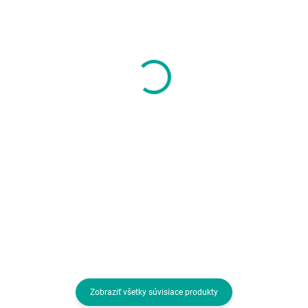
SKLADOM U DODÁVATEĽA
SKLADOM U DODÁVATEĽA
ADATA XPG case
VeinX case OD15A-BK,
VALOR AIR NANO Mini-
ATX, Průhledná
Tower, bez zdroje, 1x
bočnice, Černá, bez
120mm ARGB Fan, Bílá
ventilátorů
47,01 €
20,07 €
38,22 € bez DPH
16,32 € bez DPH
Do košíka
Do košíka
Prevedenie skrine:Mini Tower /
Prevedenie skrine:Midi Tower;
micro ATX; Farba skrine:Biela;
Farba skrine:Čierna; Počet pozíci
Počet pozícií 3.5" (HDD):1; Počet
3.5" (HDD):2; Počet interných
interných pozícií 2.5":2; Vybavenie
pozícií 2.5":2; Vybavenie PC
PC skrinky:Predný Audio panel,
skrinky:Predný Audio panel,
Predný USB panel
Predný USB panel,...
Zobraziť všetky súvisiace produkty