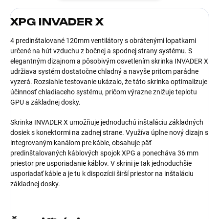
XPG INVADER X
4 predinštalované 120mm ventilátory s obrátenými lopatkami
určené na hút vzduchu z bočnej a spodnej strany systému. S
elegantným dizajnom a pôsobivým osvetlením skrinka INVADER X
udržiava systém dostatočne chladný a navyše pritom parádne
vyzerá. Rozsiahle testovanie ukázalo, že táto skrinka optimalizuje
účinnosť chladiaceho systému, pričom výrazne znižuje teplotu
GPU a základnej dosky.
Skrinka INVADER X umožňuje jednoduchú inštaláciu základných
dosiek s konektormi na zadnej strane. Využíva úplne nový dizajn s
integrovaným kanálom pre káble, obsahuje päť
predinštalovaných káblových spojok XPG a ponecháva 36 mm
priestor pre usporiadanie káblov. V skrini je tak jednoduchšie
usporiadať káble a je tu k dispozícii širší priestor na inštaláciu
základnej dosky.