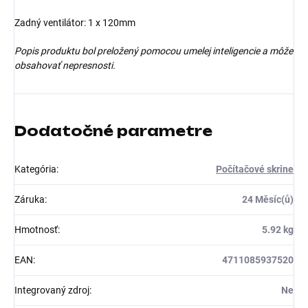
Zadný ventilátor: 1 x 120mm
Popis produktu bol preložený pomocou umelej inteligencie a môže
obsahovať nepresnosti.
Dodatočné parametre
Kategória
:
Počítačové skrine
Záruka
:
24 Měsíc(ů)
Hmotnosť
:
5.92 kg
EAN
:
4711085937520
Integrovaný zdroj
:
Ne