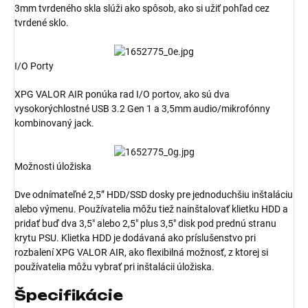
3mm tvrdeného skla slúži ako spôsob, ako si užiť pohľad cez
tvrdené sklo.
I/O Porty
XPG VALOR AIR ponúka rad I/O portov, ako sú dva
vysokorýchlostné USB 3.2 Gen 1 a 3,5mm audio/mikrofónny
kombinovaný jack.
Možnosti úložiska
Dve odnímateľné 2,5” HDD/SSD dosky pre jednoduchšiu inštaláciu
alebo výmenu. Používatelia môžu tiež nainštalovať klietku HDD a
pridať buď dva 3,5" alebo 2,5" plus 3,5" disk pod prednú stranu
krytu PSU. Klietka HDD je dodávaná ako príslušenstvo pri
rozbalení XPG VALOR AIR, ako flexibilná možnosť, z ktorej si
používatelia môžu vybrať pri inštalácii úložiska.
Špecifikácie