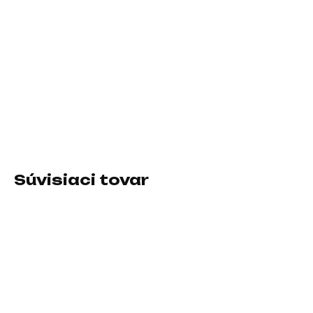
11.8.2026
−
+
Pridať do košíka
Prevedenie skrine:Midi Tower; Farba skrine:Čierna; Počet
pozícií 3.5" (HDD):2; Počet interných pozícií 2.5":2
DETAILNÉ INFORMÁCIE
Súvisiaci tovar