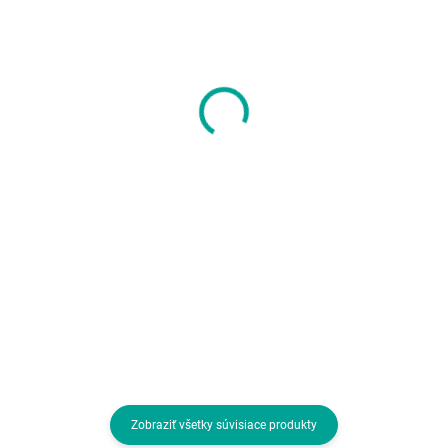
SKLADOM U DODÁVATEĽA
SKLADOM U DODÁVATEĽA
EUROCASE skříň ML
Cooler Master case
N6-560B, Midi Tower,
Elite 681, ATX,
2x USB 3.0, 2x audio,
Průhledná bočnice, 4x
bez zdroje
120mm ARGB Fan, Bílá
23,63 €
65,22 €
19,21 € bez DPH
53,02 € bez DPH
Do košíka
Do košíka
Prevedenie skrine:Midi Tower;
Prevedenie skrine:Midi Tower;
Farba skrine:Čierna; Počet pozícií
Farba skrine:Biela; Počet pozícií
3.5" (HDD):2; Počet interných
3.5" (HDD):1; Počet interných
pozícií 2.5":3
pozícií 2.5":2; Vybavenie PC
skrinky:Predný Audio panel,
Predný USB panel,...
Zobraziť všetky súvisiace produkty