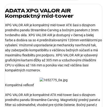
ADATA XPG VALOR AIR
Kompaktný mid-tower
XPG VALOR AIR je kompaktný mid-tower ATX šasi s dizajnom
predného panelu Streamline-Carving a bočným panelom z 3mm
tvrdeného skla. XPG VALOR AIR je dostupný v čiernej a bielej
farbe a dodáva sa so 4 predinštalovanými 120mm ventilátormi po
vybalení. Vnútorné usporiadanie je mechanicky navrhnuté tak,
aby zabezpečilo kompatibilitu s väčšinou bežných súčastí a má
maximálnu flexibilitu pre podporu. XPG VALOR AIR je vybavený
grafickými kartami dĺžky až 305 mm a vzduchovými chladičmi
CPU s výškou až 166 mm a ponúka viac než väčšina šasi
kompaktných rozmerov.
Kompaktná veľkosť
XPG VALOR AIR je kompaktné ATX mid-tower šasi s dizajnom
predného panelu Streamline-Carving. Magnetický predný panel a
filter sú odnímateľné, vhodné pre rýchle čistenie. Bočný panel z