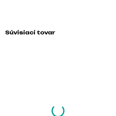
klávesnice:Bezdrôtové; Lokalizácia klávesnice:CZ
DETAILNÉ INFORMÁCIE
Súvisiaci tovar
SKLADOM U DODÁVATEĽA
SKLADOM U DODÁVATEĽA
TRUST herní
HP Wireless 235
klávesnice GXT836
Mouse and Keyboard
EVOCX, membránová,
CZ-SK
USB, US
21,98 €
25,37 €
17,87 € bez DPH
20,63 € bez DPH