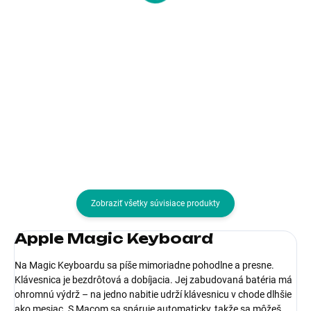
Do košíka
Do košíka
Typ klávesnice:Membránová;
Vyskúšajte súpravu klávesnice a
Rozhranie klávesnice:Drôtová
myši, ktorá je pohodlná,
USB; Lokalizácia klávesnice:EN;
elegantná a tichá. Môžete byť
Výbava klávesnice:Podsvietené
najefektívnejší s najmenšou
tlačidlá, Multimediálne klávesy
úrovňou hluku. Vďaka klávesový
skratkám a batériám s dlhou...
Zobraziť všetky súvisiace produkty
Apple Magic Keyboard
Na Magic Keyboardu sa píše mimoriadne pohodlne a presne.
Klávesnica je bezdrôtová a dobíjacia. Jej zabudovaná batéria má
ohromnú výdrž – na jedno nabitie udrží klávesnicu v chode dlhšie
ako mesiac. S Macom sa spáruje automaticky, takže sa môžeš