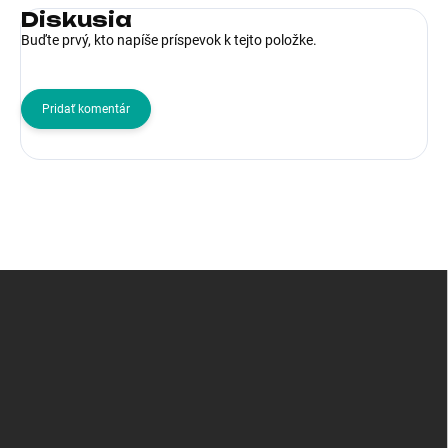
Diskusia
Buďte prvý, kto napíše príspevok k tejto položke.
Pridať komentár
Z
á
p
ä
t
i
e