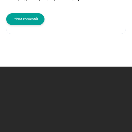
Pridať komentár
Z
á
p
ä
t
i
e