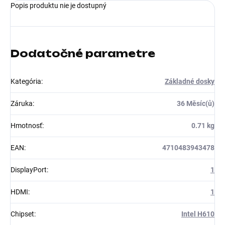
Popis produktu nie je dostupný
Dodatočné parametre
Kategória
:
Základné dosky
Záruka
:
36 Měsíc(ů)
Hmotnosť
:
0.71 kg
EAN
:
4710483943478
DisplayPort
:
1
HDMI
:
1
Chipset
:
Intel H610