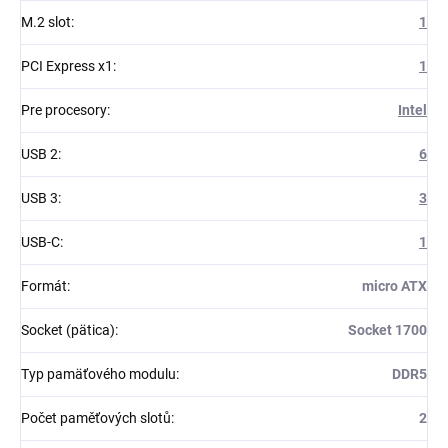
M.2 slot
:
1
PCI Express x1
:
1
Pre procesory
:
Intel
USB 2
:
6
USB 3
:
3
USB-C
:
1
Formát
:
micro ATX
Socket (pätica)
:
Socket 1700
Typ pamäťového modulu
:
DDR5
Počet paměťových slotů
:
2