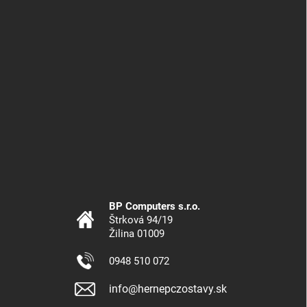
BP Computers s.r.o.
Štrková 94/19
Žilina 01009
0948 510 072
info@hernepczostavy.sk