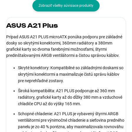
Zobraziť všetky súvisiace produkty
ASUS A21 Plus
Prípad ASUS A21 PLUS microATX ponúka podporu pre základné
dosky so skrytými konektormi, 360mm radiátory a 380mm
grafické karty so dvoma farebnými možnosťami, štyrmi
predinštalovanými ARGB ventilátormi a čistou správou káblov.
Skryté konektory: Kompatibilné so základnými doskami so
skrytými konektormi a maximalizuje čistú správu káblov
pre neprehľadné zostavy.
Široká kompatibilita: A21 PLUS podporuje až 360 mm
radiátory, grafické karty až do dĺžky 380 mm a vzduchové
chladiče CPU až do výšky 165 mm.
Schopné chladenie: A21 PLUS je vybavený štyrmi ARGB
ventilátormi pre výnimočné chladenie a sieťovina predného
panelu je zo 40 % porézna, aby maximalizovala rovnováhu