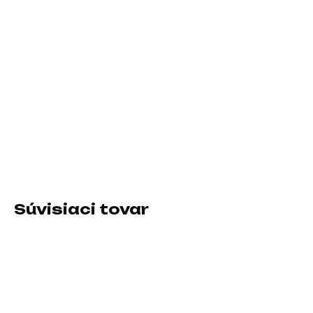
11.8.2026
−
+
Pridať do košíka
Prevedenie skrine:Mini Tower / micro ATX; Farba skrine:Biela;
Počet pozícií 3.5" (HDD):2; Počet interných pozícií 2.5":1;
Vybavenie PC skrinky:Predný Audio panel, Predný USB panel,
Priehľadná bočnice
DETAILNÉ INFORMÁCIE
Súvisiaci tovar