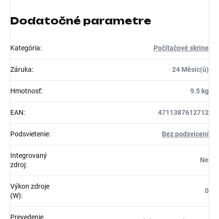
Dodatočné parametre
Kategória
:
Počítačové skrine
Záruka
:
24 Měsíc(ů)
Hmotnosť
:
9.5 kg
EAN
:
4711387612712
Podsvietenie
:
Bez podsvícení
Integrovaný
Ne
zdroj
:
Výkon zdroje
0
(W)
:
Prevedenie