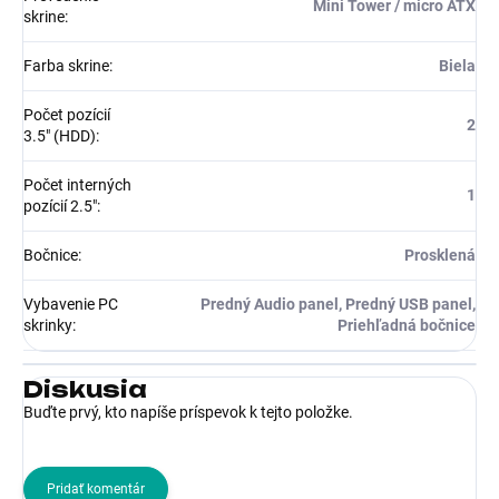
Mini Tower / micro ATX
skrine
:
Farba skrine
:
Biela
Počet pozícií
2
3.5" (HDD)
:
Počet interných
1
pozícií 2.5"
:
Bočnice
:
Prosklená
Vybavenie PC
Predný Audio panel, Predný USB panel,
skrinky
:
Priehľadná bočnice
Diskusia
Buďte prvý, kto napíše príspevok k tejto položke.
Pridať komentár