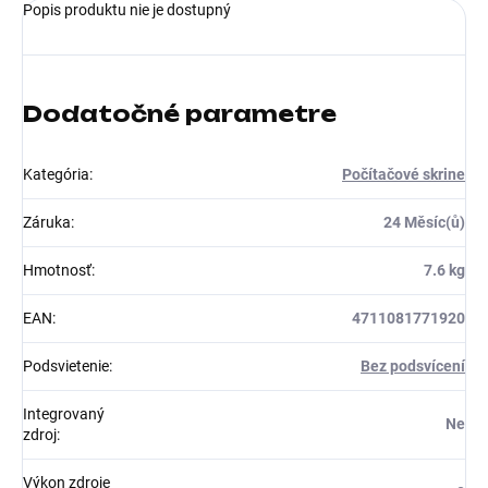
Popis produktu nie je dostupný
Dodatočné parametre
Kategória
:
Počítačové skrine
Záruka
:
24 Měsíc(ů)
Hmotnosť
:
7.6 kg
EAN
:
4711081771920
Podsvietenie
:
Bez podsvícení
Integrovaný
Ne
zdroj
:
Výkon zdroje