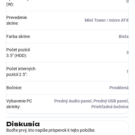
0
(W)
:
Prevedenie
Mini Tower / micro ATX
skrine
:
Farba skrine
:
Biela
Počet pozícií
3
3.5" (HDD)
:
Počet interných
1
pozícií 2.5"
:
Bočnice
:
Prosklená
Vybavenie PC
Predný Audio panel, Predný USB panel,
skrinky
:
Priehľadná bočnice
Diskusia
Buďte prvý, kto napíše príspevok k tejto položke.