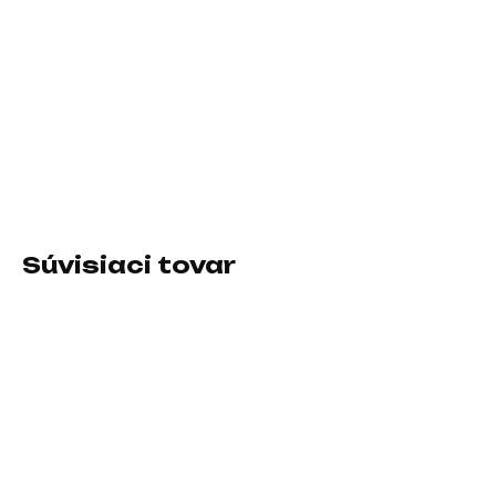
−
+
Pridať do košíka
Prevedenie skrine:Mini Tower / micro ATX; Farba skrine:Biela;
Počet pozícií 3.5" (HDD):3; Počet interných pozícií 2.5":1;
Vybavenie PC skrinky:Predný Audio panel, Predný USB panel,
Priehľadná bočnice
Súvisiaci tovar