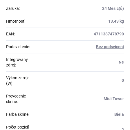
Záruka
:
24 Měsíc(ů)
Hmotnosť
:
13.43 kg
EAN
:
4711387478790
Podsvietenie
:
Bez podsvícení
Integrovaný
Ne
zdroj
:
Výkon zdroje
0
(W)
:
Prevedenie
Midi Tower
skrine
:
Farba skrine
:
Biela
Počet pozícií
2