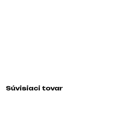
11.8.2026
−
+
Pridať do košíka
Prevedenie skrine:Midi Tower; Farba skrine:Biela; Počet pozícií
3.5" (HDD):2; Počet interných pozícií 2.5":2; Vybavenie PC
skrinky:Predný Audio panel, Predný USB panel, Priehľadná
bočnice
DETAILNÉ INFORMÁCIE
Súvisiaci tovar