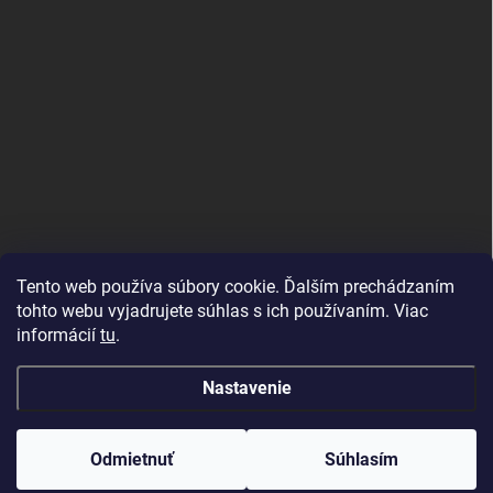
Tento web používa súbory cookie. Ďalším prechádzaním
tohto webu vyjadrujete súhlas s ich používaním. Viac
informácií
tu
.
Good E-shops have logic. SALELOGICS
Nastavenie
Copyright 2026
Herné PC Zostavy
. Všetky práva vyhradené.
Odmietnuť
Súhlasím
Vytvoril Shoptet