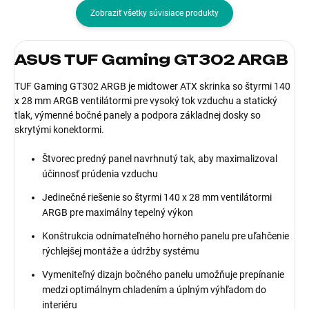
Zobraziť všetky súvisiace produkty
ASUS TUF Gaming GT302 ARGB
TUF Gaming GT302 ARGB je midtower ATX skrinka so štyrmi 140
x 28 mm ARGB ventilátormi pre vysoký tok vzduchu a statický
tlak, výmenné bočné panely a podpora základnej dosky so
skrytými konektormi.
Štvorec predný panel navrhnutý tak, aby maximalizoval
účinnosť prúdenia vzduchu
Jedinečné riešenie so štyrmi 140 x 28 mm ventilátormi
ARGB pre maximálny tepelný výkon
Konštrukcia odnímateľného horného panelu pre uľahčenie
rýchlejšej montáže a údržby systému
Vymeniteľný dizajn bočného panelu umožňuje prepínanie
medzi optimálnym chladením a úplným výhľadom do
interiéru