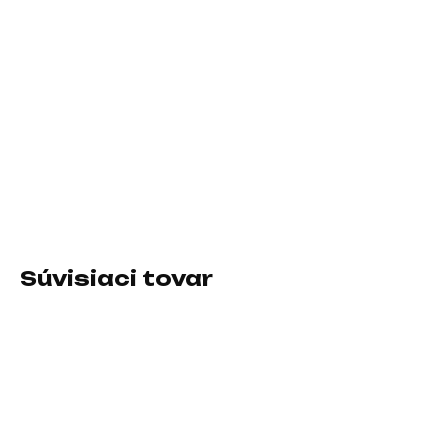
11.8.2026
−
+
Pridať do košíka
Formát:micro ATX; Chipset:AMD B850; Socket (pätica):Socket
AM5 (LGA 1718); Typ pamäťového modulu:DDR5; Podpora
RAID:0, 1, 5, 10; PCI express 16x:1
DETAILNÉ INFORMÁCIE
Súvisiaci tovar