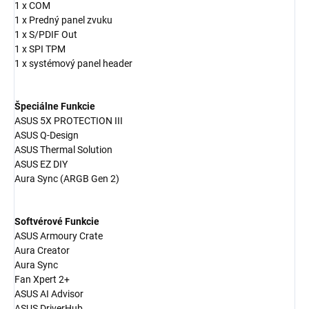
1 x COM
1 x Predný panel zvuku
1 x S/PDIF Out
1 x SPI TPM
1 x systémový panel header
Špeciálne Funkcie
ASUS 5X PROTECTION III
ASUS Q-Design
ASUS Thermal Solution
ASUS EZ DIY
Aura Sync (ARGB Gen 2)
Softvérové Funkcie
ASUS Armoury Crate
Aura Creator
Aura Sync
Fan Xpert 2+
ASUS AI Advisor
ASUS DriverHub