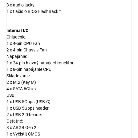
3 x audio jacky
1 x tlačidlo BIOS FlashBack™
Internal I/O
Chladenie:
1 x 4-pin CPU Fan
2 x 4-pin Chassis Fan
Napájanie:
1 x 24-pin hlavný napájací konektor
1 x 8-pin napájanie CPU
Skladovanie:
2 x M.2 (Key M)
4 x SATA 6Gb/s
USB:
1 x USB 5Gbps (USB-C)
1 x USB 5Gbps header
2 x USB 2.0 header
Ostatné:
3 x ARGB Gen 2
1 x Vyčistiť CMOS