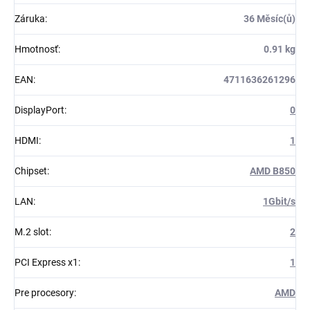
Záruka
:
36 Měsíc(ů)
Hmotnosť
:
0.91 kg
EAN
:
4711636261296
DisplayPort
:
0
HDMI
:
1
Chipset
:
AMD B850
LAN
:
1Gbit/s
M.2 slot
:
2
PCI Express x1
:
1
Pre procesory
:
AMD