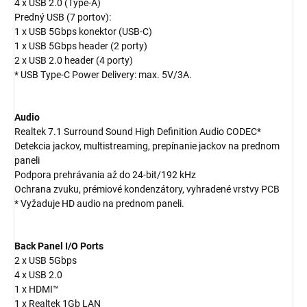
4 x USB 2.0 (Type-A)
Predný USB (7 portov):
1 x USB 5Gbps konektor (USB-C)
1 x USB 5Gbps header (2 porty)
2 x USB 2.0 header (4 porty)
* USB Type-C Power Delivery: max. 5V/3A.
Audio
Realtek 7.1 Surround Sound High Definition Audio CODEC*
Detekcia jackov, multistreaming, prepínanie jackov na prednom
paneli
Podpora prehrávania až do 24-bit/192 kHz
Ochrana zvuku, prémiové kondenzátory, vyhradené vrstvy PCB
* Vyžaduje HD audio na prednom paneli.
Back Panel I/O Ports
2 x USB 5Gbps
4 x USB 2.0
1 x HDMI™
1 x Realtek 1Gb LAN