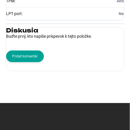
TPM
:
Ano
LPT port
:
Ne
Diskusia
Buďte prvý, kto napíše príspevok k tejto položke.
Pridať komentár
Z
á
p
ä