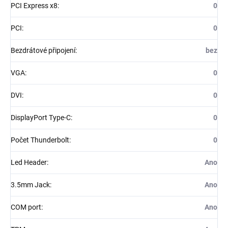
PCI Express x8
:
0
PCI
:
0
Bezdrátové připojení
:
bez
VGA
:
0
DVI
:
0
DisplayPort Type-C
:
0
Počet Thunderbolt
:
0
Led Header
:
Ano
3.5mm Jack
:
Ano
COM port
:
Ano