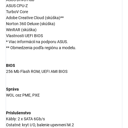
ASUS CPU-Z
TurboV Core
Adobe Creative Cloud (skúška)**
Norton 360 Deluxe (skúška)
WinRAR (skúška)
Vlastnosti UEFI BIOS
* Viac informácií na podporu ASUS.
** Obmedzenia podľa regiónu a modelu.
BIOS
256 Mb Flash ROM, UEFI AMI BIOS
Správa
WOL cez PME, PXE
Príslušenstvo
Kábly: 2 x SATA 6Gb/s
Ostatné: kryt I/O, balenie upevnení M.2