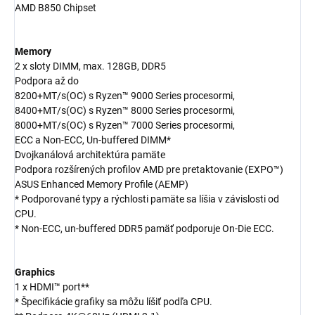
AMD B850 Chipset
Memory
2 x sloty DIMM, max. 128GB, DDR5
Podpora až do
8200+MT/s(OC) s Ryzen™ 9000 Series procesormi,
8400+MT/s(OC) s Ryzen™ 8000 Series procesormi,
8000+MT/s(OC) s Ryzen™ 7000 Series procesormi,
ECC a Non-ECC, Un-buffered DIMM*
Dvojkanálová architektúra pamäte
Podpora rozšírených profilov AMD pre pretaktovanie (EXPO™)
ASUS Enhanced Memory Profile (AEMP)
* Podporované typy a rýchlosti pamäte sa líšia v závislosti od
CPU.
* Non-ECC, un-buffered DDR5 pamäť podporuje On-Die ECC.
Graphics
1 x HDMI™ port**
* Špecifikácie grafiky sa môžu líšiť podľa CPU.