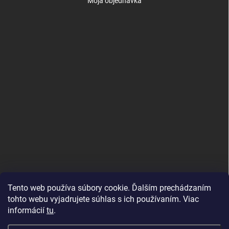
Moja objednávka
Tento web používa súbory cookie. Ďalším prechádzaním
tohto webu vyjadrujete súhlas s ich používaním. Viac
informácií
tu
.
Good E-shops have logic. SALELOGICS