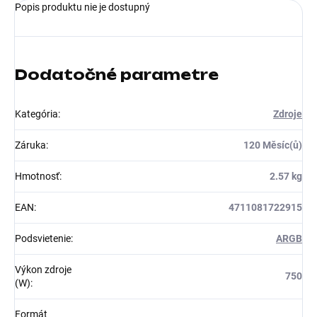
Popis produktu nie je dostupný
Dodatočné parametre
Kategória
:
Zdroje
Záruka
:
120 Měsíc(ů)
Hmotnosť
:
2.57 kg
EAN
:
4711081722915
Podsvietenie
:
ARGB
Výkon zdroje
750
(W)
:
Formát