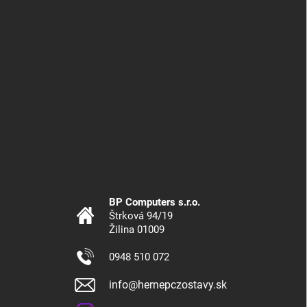
BP Computers s.r.o.
Štrková 94/19
Žilina 01009
0948 510 072
info@hernepczostavy.sk