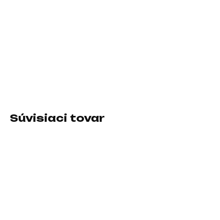
11.8.2026
−
+
Pridať do košíka
Formát zdroja:SFX; Konektory:8pin CPU 1x, 8pin CPU 2x, PCIe
6-pin, PCIe 8-pin, PCIe 16-pin Gen5, SATA 15-pin; Konektory
pre základnú dosku:ATX 20-pin, ATX 24-pin, EPS 8-pin
Súvisiaci tovar