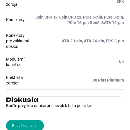
SFX
zdroja
:
8pin CPU 1x, 8pin CPU 2x, PCIe 6-pin, PCIe 8-pin,
Konektory
:
PCIe 16-pin Gen5, SATA 15-pin
Konektory
pre základnú
ATX 20-pin, ATX 24-pin, EPS 8-pin
dosku
:
Modulární
Ne
kabeláž
:
Efektivita
80 Plus Platinum
zdroje
:
Diskusia
Buďte prvý, kto napíše príspevok k tejto položke.
Pridať komentár