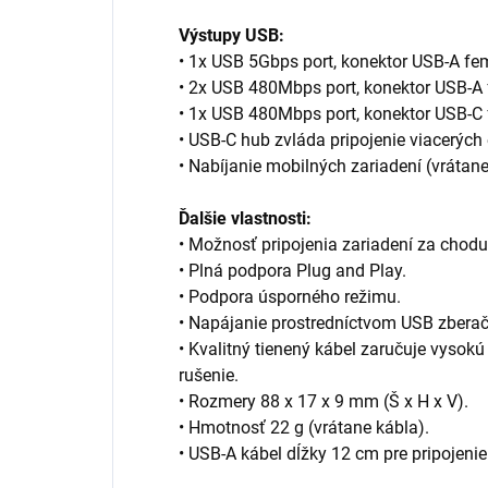
Výstupy USB:
• 1x USB 5Gbps port, konektor USB-A fe
• 2x USB 480Mbps port, konektor USB-A 
• 1x USB 480Mbps port, konektor USB-C 
• USB-C hub zvláda pripojenie viacerých
• Nabíjanie mobilných zariadení (vrátan
Ďalšie vlastnosti:
• Možnosť pripojenia zariadení za chod
• Plná podpora Plug and Play.
• Podpora úsporného režimu.
• Napájanie prostredníctvom USB zberač
• Kvalitný tienený kábel zaručuje vysok
rušenie.
• Rozmery 88 x 17 x 9 mm (Š x H x V).
• Hmotnosť 22 g (vrátane kábla).
• USB-A kábel dĺžky 12 cm pre pripojeni