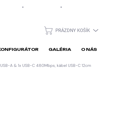
EUR
Moja objednávka
PRÁZDNY KOŠÍK
NÁKUPNÝ
KOŠÍK
KONFIGURÁTOR
GALÉRIA
O NÁS
REKLA
x USB-A & 1x USB-C 480Mbps, kábel USB-C 12cm
026