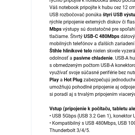
rýchlo pripojíte k notebooku alebo počí
Váš notebook pripojíte k hubu cez 12 cm
USB rozbočovač ponúka
štyri USB výst
rýchle pripojenie externých diskov či f
Mbps
výstupy sú dostatočné pre spoľahli
tlačiarne. Štvrtý
USB-C 480Mbps
dátový
mobilných telefónov a ďalších zariaden
Štíhle hliníkové telo
nielen skvele vyzer
odolnosť a
pasívne chladenie
. USB-A h
s obmedzeným počtom USB-A konektoro
využívať svoje súčasné periférie bez nu
Play
a
Hot Plug
zabezpečujú jednoduché z
umožňujú pohodlné pripojenie aj odpoje
si poradí aj s trvalým pripojením viacerý
Vstup (pripojenie k počítaču, tabletu al
• USB 5Gbps (USB 3.2 Gen 1), konektor 
• Kompatibilný s USB 480Mbps, USB 10
Thunderbolt 3/4/5.