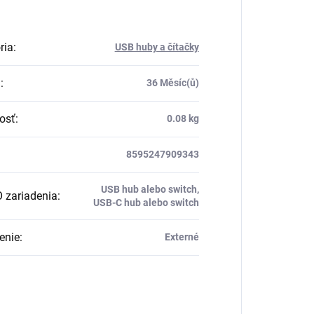
ria
:
USB huby a čítačky
a
:
36 Měsíc(ů)
osť
:
0.08 kg
8595247909343
USB hub alebo switch,
O zariadenia
:
USB-C hub alebo switch
enie
:
Externé