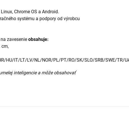
 Linux, Chrome OS a Android.
peračného systému a podpory od výrobcu
m na zavesenie
obsahuje:
2 cm,
HR/HU/IT/LT/LV/NL/NOR/PL/PT/RO/SK/SLO/SRB/SWE/TR/U
umelej inteligencie a môže obsahovať