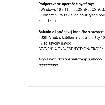
Podporované operačné systémy:
• Windows 10 / 11, macOS, iPadOS, iOS,
• Kompatibilita závisí od použitýého o
zariadenia.
Balenie
v kartónovej krabičke s otvoro
• USB-A hub s kabilom napevno dĺžky 1
• viacjazyčný návod
CZ/DE/DK/ENG/ESP/EST/FIN/FR/GR/
Popis produktu bol preložený pomocou 
nepresnosti.