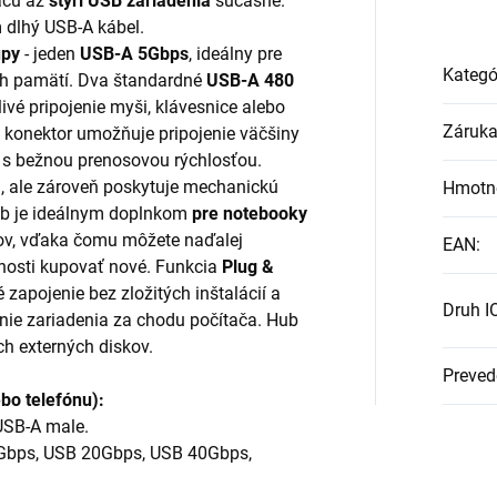
taču až
štyri USB zariadenia
súčasne.
 dlhý USB-A kábel.
upy
- jeden
USB-A 5Gbps
, ideálny pre
Kategó
lash pamätí. Dva štandardné
USB-A 480
vé pripojenie myši, klávesnice alebo
Záruk
 konektor umožňuje pripojenie väčšiny
í s bežnou prenosovou rýchlosťou.
á, ale zároveň poskytuje mechanickú
Hmotn
ub je ideálnym doplnkom
pre notebooky
v, vďaka čomu môžete naďalej
EAN
:
tnosti kupovať nové. Funkcia
Plug &
apojenie bez zložitých inštalácií a
Druh I
nie zariadenia za chodu počítača. Hub
ch externých diskov.
Preved
ebo telefónu):
USB-A male.
Gbps, USB 20Gbps, USB 40Gbps,