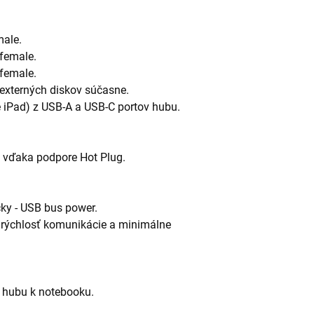
male.
female.
female.
 externých diskov súčasne.
e iPad) z USB-A a USB-C portov hubu.
u vďaka podpore Hot Plug.
ky - USB bus power.
ú rýchlosť komunikácie a minimálne
e hubu k notebooku.