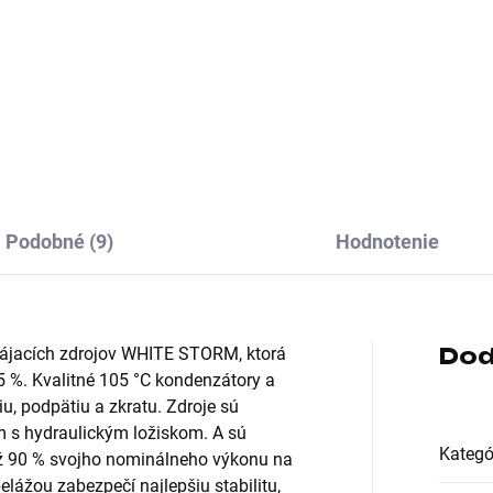
mát zdroja:ATX;
Formát zdroja:ATX;
ektory:8pin CPU 1x, 8pin
Konektory:8pin CPU 1x, 8pin
 2x, PCIe 6-pin, PCIe 8-pin,
CPU 2x, PCIe 6-pin, PCIe 8-p
e 16-pin Gen5, SATA 15-pin,
PCIe 16-pin Gen5, SATA 15-p
ex; Konektory pre základnú
Molex, FDD; Konektory pre
ku:ATX 20-pin, ATX 24-pin,
základnú dosku:ATX 20-pin,
 8-pin
ATX 24-pin,...
Podobné (9)
Hodnotenie
Dod
ájacích zdrojov WHITE STORM, ktorá
5 %. Kvalitné 105 °C kondenzátory a
u, podpätiu a zkratu. Zdroje sú
m s hydraulickým ložiskom. A sú
Kategó
ž 90 % svojho nominálneho výkonu na
lážou zabezpečí najlepšiu stabilitu,