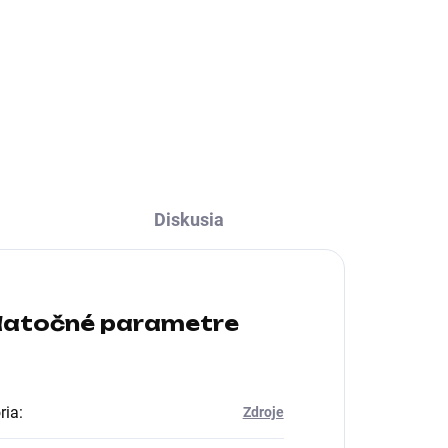
opravě
Formát zdroja:ATX;
Konektory:PCIe 6-pin, PCIe 8-
in,
pin, SATA 15-pin, Molex, FDD;
in,
Konektory pre základnú
dosku:ATX 24-pin
Diskusia
atočné parametre
ria
:
Zdroje