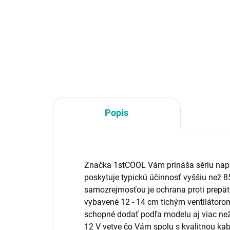
Formát zdroja:ATX;
For
Konektory:8pin CPU 1x, PCIe 8-
Kon
pin, PCIe 16-pin Gen5, SATA 15-
CPU
pin, Molex; Konektory pre
PCI
základnú dosku:ATX 24-pin
Mol
dos
EPS
Popis
Značka 1stCOOL Vám prináša sériu nap
poskytuje typickú účinnosť vyššiu než 8
samozrejmosťou je ochrana proti prepäti
vybavené 12 - 14 cm tichým ventilátoro
schopné dodať podľa modelu aj viac ne
12 V vetve čo Vám spolu s kvalitnou kabe