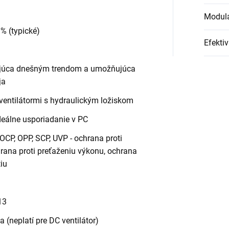
Modulá
 % (typické)
Efektiv
ajúca dnešným trendom a umožňujúca
ja
 ventilátormi s hydraulickým ložiskom
deálne usporiadanie v PC
CP, OPP, SCP, UVP - ochrana proti
rana proti preťaženiu výkonu, ochrana
tiu
13
 (neplatí pre DC ventilátor)