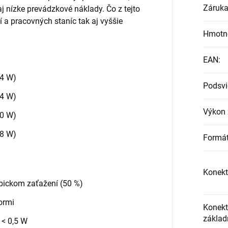
Záruk
j nízke prevádzkové náklady. Čo z tejto
í a pracovných staníc tak aj vyššie
Hmotn
EAN
:
4 W)
Podsvi
4 W)
Výkon 
0 W)
8 W)
Formát
Konekt
ypickom zaťažení (50 %)
ormi
Konekt
základ
 < 0,5 W