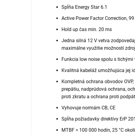
Spĺňa Energy Star 6.1
Active Power Factor Correction, 99
Hold up čas min. 20 ms
Jedna silná 12 V vetva zodpoved
maximálne využitie možností zdro
Funkcia low noise spolu s tichými
Kvalitná kabeláž umožňujúca jej i
Kompletná ochrana obvodov OVP, O
prepätiu, nadprúdová ochrana, och
proti zkratu a ochrana proti podpä
Vyhovuje normám CB, CE
Spĺňa požiadavky direktívy ErP 20
MTBF > 100 000 hodín, 25 °C okolia