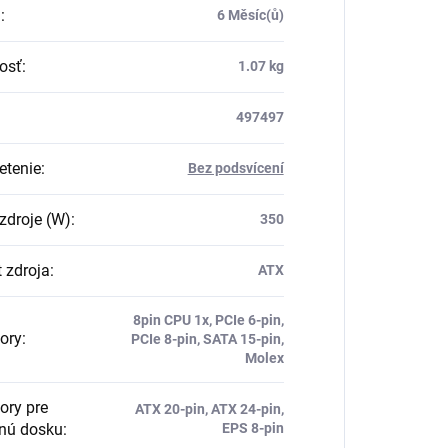
a
:
6 Měsíc(ů)
osť
:
1.07 kg
497497
etenie
:
Bez podsvícení
zdroje (W)
:
350
 zdroja
:
ATX
8pin CPU 1x, PCIe 6-pin,
ory
:
PCIe 8-pin, SATA 15-pin,
Molex
ory pre
ATX 20-pin, ATX 24-pin,
nú dosku
:
EPS 8-pin