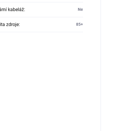
rní kabeláž
:
Ne
ita zdroje
:
85+