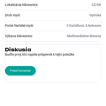
Lokalizácia klávesnice
:
CZ/SK
Druh myši
:
Optická
Počet tlačidiel myši
:
3 tlačidlová, S kolesom
Výbava klávesnice
:
Multimediálne klávesy
Diskusia
Buďte prvý, kto napíše príspevok k tejto položke.
Pridať komentár