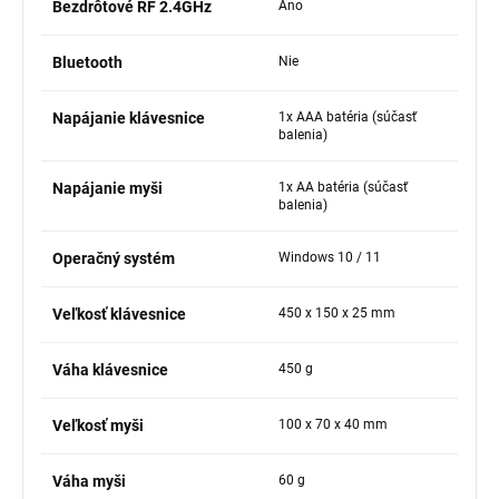
Bezdrôtové RF 2.4GHz
Áno
Bluetooth
Nie
Napájanie klávesnice
1x AAA batéria (súčasť
balenia)
Napájanie myši
1x AA batéria (súčasť
balenia)
Operačný systém
Windows 10 / 11
Veľkosť klávesnice
450 x 150 x 25 mm
Váha klávesnice
450 g
Veľkosť myši
100 x 70 x 40 mm
Váha myši
60 g