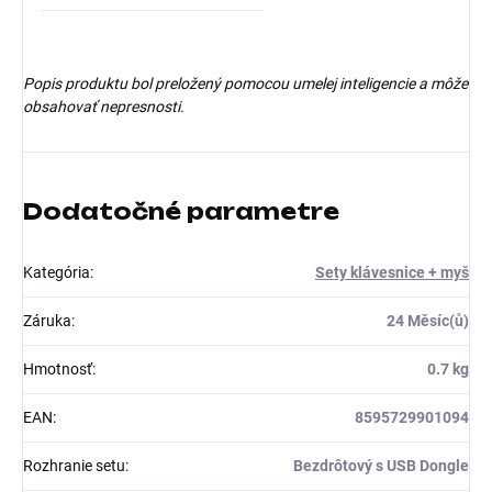
Popis produktu bol preložený pomocou umelej inteligencie a môže
obsahovať nepresnosti.
Dodatočné parametre
Kategória
:
Sety klávesnice + myš
Záruka
:
24 Měsíc(ů)
Hmotnosť
:
0.7 kg
EAN
:
8595729901094
Rozhranie setu
:
Bezdrôtový s USB Dongle