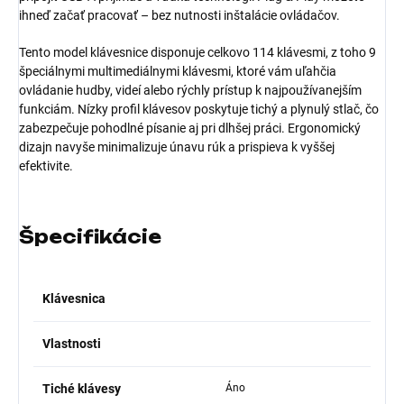
ihneď začať pracovať – bez nutnosti inštalácie ovládačov.
Tento model klávesnice disponuje celkovo 114 klávesmi, z toho 9
špeciálnymi multimediálnymi klávesmi, ktoré vám uľahčia
ovládanie hudby, videí alebo rýchly prístup k najpoužívanejším
funkciám. Nízky profil klávesov poskytuje tichý a plynulý stlač, čo
zabezpečuje pohodlné písanie aj pri dlhšej práci. Ergonomický
dizajn navyše minimalizuje únavu rúk a prispieva k vyššej
efektivite.
Špecifikácie
Klávesnica
Vlastnosti
Tiché klávesy
Áno