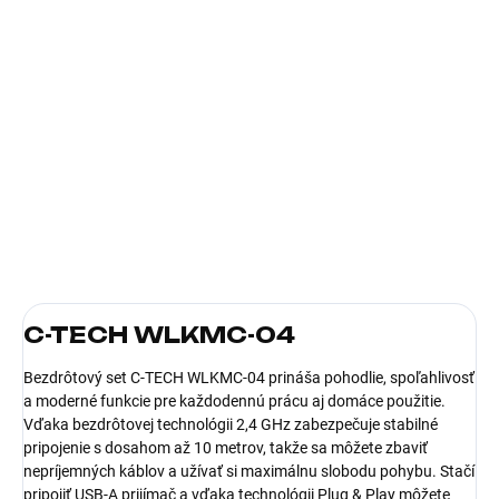
7.8.2026
−
+
Pridať do košíka
Rozhranie setu:Bezdrôtový s USB Dongle; Lokalizácia
klávesnice:CZ/SK; Druh myši:Optická; Počet tlačidiel myši:3
tlačidlová, S kolesom; Výbava klávesnice:Multimediálne
klávesy
DETAILNÉ INFORMÁCIE
C-TECH WLKMC-04
Bezdrôtový set C-TECH WLKMC-04 prináša pohodlie, spoľahlivosť
a moderné funkcie pre každodennú prácu aj domáce použitie.
Vďaka bezdrôtovej technológii 2,4 GHz zabezpečuje stabilné
pripojenie s dosahom až 10 metrov, takže sa môžete zbaviť
nepríjemných káblov a užívať si maximálnu slobodu pohybu. Stačí
pripojiť USB-A prijímač a vďaka technológii Plug & Play môžete