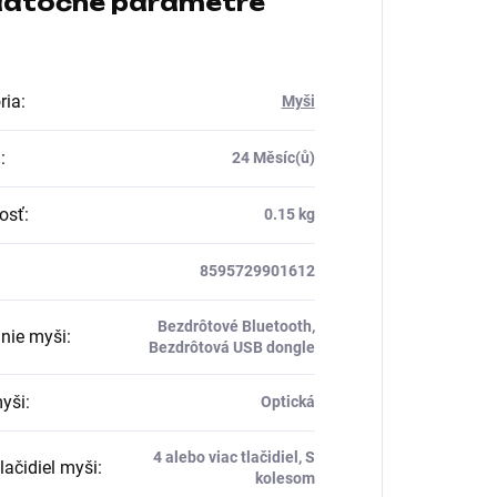
atočné parametre
ria
:
Myši
a
:
24 Měsíc(ů)
osť
:
0.15 kg
8595729901612
Bezdrôtové Bluetooth,
nie myši
:
Bezdrôtová USB dongle
yši
:
Optická
4 alebo viac tlačidiel, S
lačidiel myši
:
kolesom