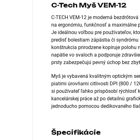
C-Tech Myš VEM-12
C-TECH VEM-12 je moderná bezdrôtová 
na ergonómiu, funkčnosť a maximálne p
Je ideálnou voľbou pre používateľov, ktor
predísť bolestiam zápästia či syndrómu 
konštrukcia prirodzene kopíruje polohu r
napätie vo svaloch a podporuje zdravšie
prsty zabezpečujú pevný úchop bez zby
Myš je vybavená kvalitným optickým s
piatimi úrovňami citlivosti DPI (800 / 
si používateľ ľahko prispôsobí rýchlosť 
kancelárskej práce až po detailnú grafi
jednoducho pomocou dedikovaného tlač
Špecifikácie