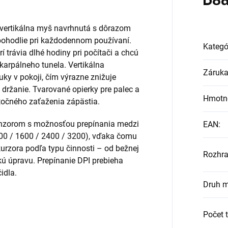
Dod
vertikálna myš navrhnutá s dôrazom
ohodlie pri každodennom používaní.
Kategó
í trávia dlhé hodiny pri počítači a chcú
karpálneho tunela. Vertikálna
Záruk
uky v pokoji, čím výrazne znižuje
 držanie. Tvarované opierky pre palec a
Hmotn
točného zaťaženia zápästia.
enzorom s možnosťou prepínania medzi
EAN
:
1200 / 1600 / 2400 / 3200), vďaka čomu
kurzora podľa typu činnosti – od bežnej
Rozhra
ckú úpravu. Prepínanie DPI prebieha
idla.
Druh m
Počet t