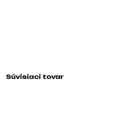
−
+
Pridať do košíka
Špecifikácia zostavy:2+0; Výkon zostavy RMS (vo W):5;
Vybavenie reproduktorov:Integrovaný zosilňovač;
Rozhranie:USB, 3.5mm jack
DETAILNÉ INFORMÁCIE
Súvisiaci tovar