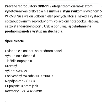
Drevené reproduktory
SPK-11 v elegantnom čierno-zlatom
vyhotovení
vás prekvapia
hlasným a čistým zvukom
s výkonom 5
W RMS. Sú skvelou voľbou nielen pre tých, ktorí si nevedia vystačiť
so zabudovanými reproduktormi vo svojom notebooku. Nabíjajú
sa zo štandardného portu USB a ponúkajú aj
ovládanie na
prednom paneli a výstup na slúchadlá
.
Špecifikácie
Ovládanie hlasitosti na prednom paneli
Výstup na slúchadlá
Tlačidlo napájania
Drevený
Výkon: 5W RMS
Frekvenčný rozsah: 80Hz-20KHz
Napájanie: 5V (USB)
Pripojenie: 3,5mm jack
Rozmery: 87x143x99mm
.