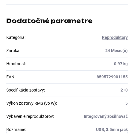
Dodatočné parametre
Kategória
:
Reproduktory
Záruka
:
24 Měsíc(ů)
Hmotnosť
:
0.97 kg
EAN
:
8595729901155
Špecifikácia zostavy
:
2+0
Výkon zostavy RMS (vo W)
:
5
Vybavenie reproduktorov
:
Integrovaný zosilňovač
Rozhranie
:
USB, 3.5mm jack