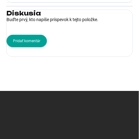
Diskusia
Buďte prvý, kto napíše príspevok k tejto položke.
Pridať komentár
Z
á
p
ä
t
i
e