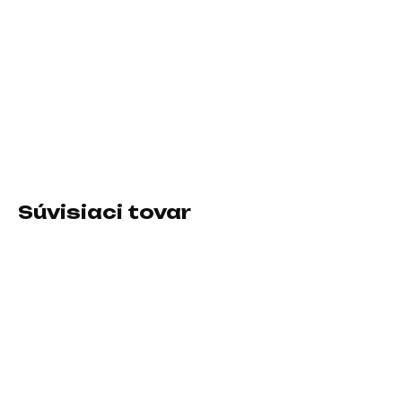
11.8.2026
−
+
Pridať do košíka
Druh IO zariadenia:HDMI hub nebo switch; Prevedenie:Externé
DETAILNÉ INFORMÁCIE
Súvisiaci tovar
SKLADOM U DODÁVATEĽA
SKLADOM U DODÁVATEĽA