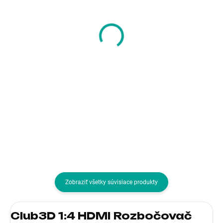
SanDisk Flash Disk
SanDisk Flash Disk
64GB Ultra Dual Drive
32GB Ultra Flair, USB 3
Go, USB-C 3.2, Černá
11,25 €
15,76 €
9,15 € bez DPH
12,81 € bez DPH
Do košíka
Do košíka
Kapacita (v GB):32; Verzia USB:3.
Kapacita (v GB):64; Verzia
USB:3.2, USB Type-C
Zobraziť všetky súvisiace produkty
Club3D 1:4 HDMI Rozbočovač