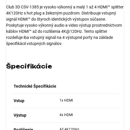
Club 3D CSV-1385 je vysoko výkonný a malý 1 až 4 HDMI™ splitter
4K120Hz s hot plug a železným puzdrom. Distribuuje vstupný
signál HDMI™ do štyroch identických výstupov súčasne.
Poskytuje vysoko výkonný audio a video výstup prostredníctvom
káblov HDMI™ až do rozlíšenia 4K@120Hz. Tento splitter
rozdeľuje iba vstupný signál na 4 výstupné porty na základe
špecifikácií vstupných signálov.
Špecifikácie
Technické Špecifikácie
Vstup
1x HDMI
Výstup
4x HDMI
Rozlíšenie
Až 4K120Hz