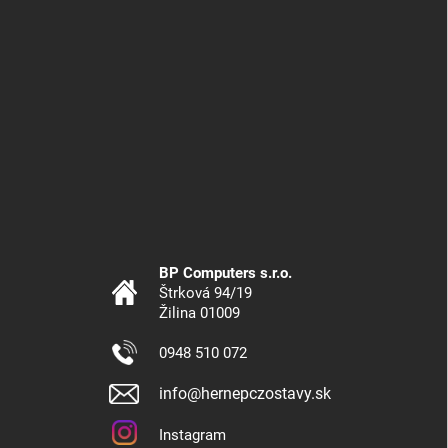
BP Computers s.r.o.
Štrková 94/19
Žilina 01009
0948 510 072
info@hernepczostavy.sk
Instagram