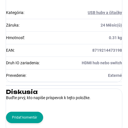
Kategória
:
USB huby a čítačky
Záruka
:
24 Měsíc(ů)
Hmotnosť
:
0.31 kg
EAN
:
8719214473198
Druh IO zariadenia
:
HDMI hub nebo switch
Prevedenie
:
Externé
Diskusia
Buďte prvý, kto napíše príspevok k tejto položke.
Pridať komentár