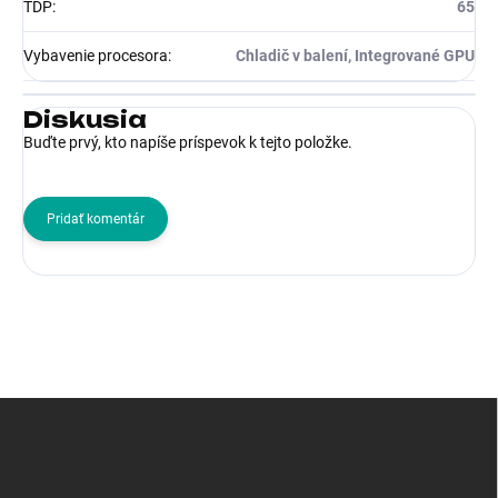
TDP
:
65
Vybavenie procesora
:
Chladič v balení, Integrované GPU
Diskusia
Buďte prvý, kto napíše príspevok k tejto položke.
Pridať komentár
Z
á
p
ä