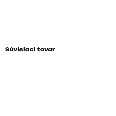
Socket (pätica):Socket AM5 (LGA 1718); Druh
procesora:Desktopový; Typ procesora:AMD Ryzen 5;
Vybavenie procesora:Chladič v balení, Integrované GPU
DETAILNÉ INFORMÁCIE
Súvisiaci tovar
SKLADOM U DODÁVATEĽA
SKLADOM U DODÁVATEĽA
CPU INTEL Core i3-
CPU AMD RYZEN 7
12100F, 3.30GHz,
5800X3D, 8-core, 3.8