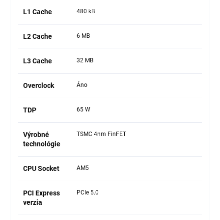
L1 Cache
480 kB
L2 Cache
6 MB
L3 Cache
32 MB
Overclock
Áno
TDP
65 W
Výrobné
TSMC 4nm FinFET
technológie
CPU Socket
AM5
PCI Express
PCIe 5.0
verzia