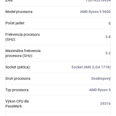
EAN
:
730143316934
Model procesora
:
AMD Ryzen 5 9600
Počet jadier
:
6
Frekvencia procesoru
3.8
(GHz)
:
Maximálna frekvencia
5.2
procesora (GHz)
:
Socket (pätica)
:
Socket AM5 (LGA 1718)
Druh procesora
:
Desktopový
Typ procesora
:
AMD Ryzen 5
Výkon CPU dle
29316
PassMark
: