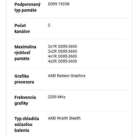
Podporovaný
DDR5 192GB
typ pamäte
Počet
2
kanálov
Maximálna
2x1R: DDR5-5600
2x2R: DDR5-5600
rýchlosť
4x1R: DDR5-3600
pamäte
4x2R: DDR5-3600
Grafika
AMD Radeon Graphics
procesora
Frekvencia
2200 MHz
grafiky
Typ chladiča
AMD Wraith Stealth
súčasťou
balenia