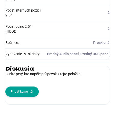
Počet interných pozícií
2
2.5"
:
Počet pozic 2.5“
2
(HDD)
:
Bočnice
:
Prosklená
Vybavenie PC skrinky
:
Predný Audio panel, Predný USB panel
Diskusia
Buďte prvý, kto napíše príspevok k tejto položke.
Pridať komentár