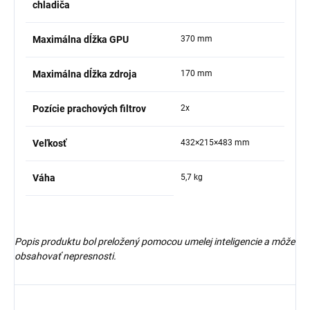
chladiča
Maximálna dĺžka GPU
370 mm
Maximálna dĺžka zdroja
170 mm
Pozície prachových filtrov
2x
Veľkosť
432×215×483 mm
Váha
5,7 kg
Popis produktu bol preložený pomocou umelej inteligencie a môže
obsahovať nepresnosti.