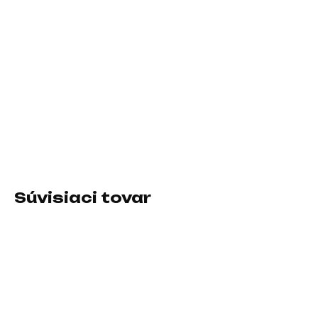
11.8.2026
−
+
Pridať do košíka
Prevedenie skrine:Midi Tower; Farba skrine:Biela; Počet pozícií
3.5" (HDD):2; Počet interných pozícií 2.5":2; Vybavenie PC
skrinky:Predný Audio panel, Predný USB panel
DETAILNÉ INFORMÁCIE
Súvisiaci tovar