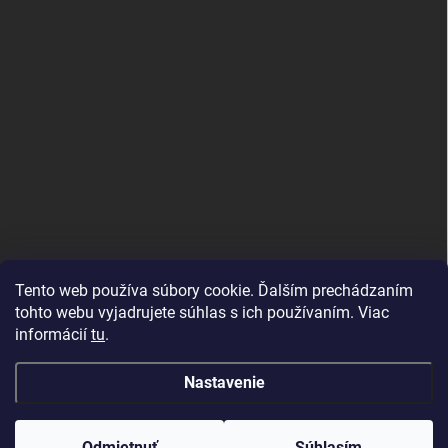
Tento web používa súbory cookie. Ďalším prechádzaním
tohto webu vyjadrujete súhlas s ich používaním. Viac
informácií
tu
.
Good E-shops have logic. SALELOGICS
Nastavenie
Copyright 2026
Herné PC Zostavy
. Všetky práva vyhradené.
Odmietnuť
Súhlasím