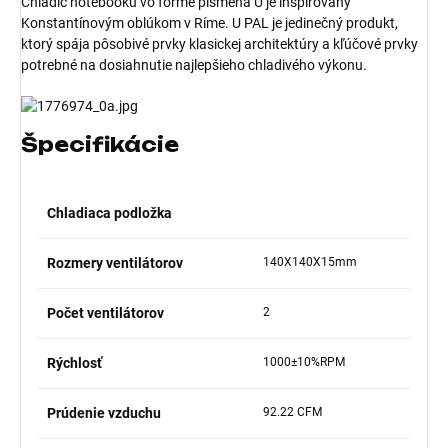
Chladič notebooku vo forme písmena U je inšpirovaný
Konstantínovým oblúkom v Ríme. U PAL je jedinečný produkt,
ktorý spája pôsobivé prvky klasickej architektúry a kľúčové prvky
potrebné na dosiahnutie najlepšieho chladivého výkonu.
Špecifikácie
Chladiaca podložka
Rozmery ventilátorov
140X140X15mm
Počet ventilátorov
2
Rýchlosť
1000±10%RPM
Prúdenie vzduchu
92.22 CFM