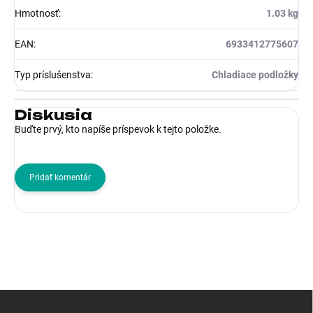
Hmotnosť
:
1.03 kg
EAN
:
6933412775607
Typ príslušenstva
:
Chladiace podložky
Diskusia
Buďte prvý, kto napíše príspevok k tejto položke.
Pridať komentár
Z
á