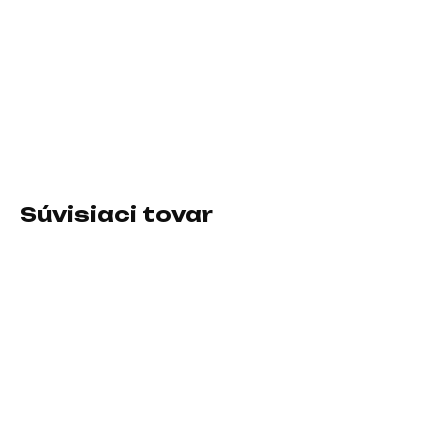
−
+
Pridať do košíka
Typ príslušenstva:Chladiace podložky
DETAILNÉ INFORMÁCIE
Súvisiaci tovar
SKLADOM U DODÁVATEĽA
SKLADOM U DODÁVATEĽA