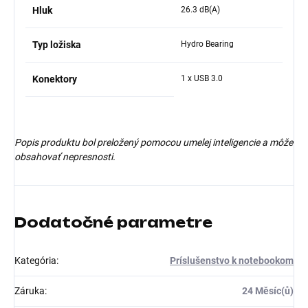
Hluk
26.3 dB(A)
Typ ložiska
Hydro Bearing
Konektory
1 x USB 3.0
Popis produktu bol preložený pomocou umelej inteligencie a môže
obsahovať nepresnosti.
Dodatočné parametre
Kategória
:
Príslušenstvo k notebookom
Záruka
:
24 Měsíc(ů)