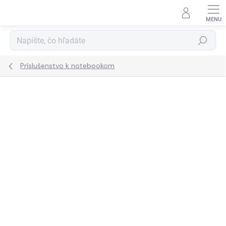
Prejsť
na
obsah
Hľadať
Príslušenstvo k notebookom
ZNAČKA:
DEEPCOOL