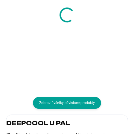
i-tec USB-C Dual
AVACOM QuickTIP-CA
4K/60Hz (single
65W - univerzálny
8K/30Hz) DP Video
adaptér do auta pre
Adapter
notebooky + 13
39,80 €
25,09 €
konektorov
32,36 € bez DPH
20,40 € bez DPH
Do košíka
Do košíka
Typ príslušenstva:Dokovacie
Typ príslušenstva:Auto adaptéry
stanice a replikátory
(12V)
Zobraziť všetky súvisiace produkty
DEEPCOOL U PAL