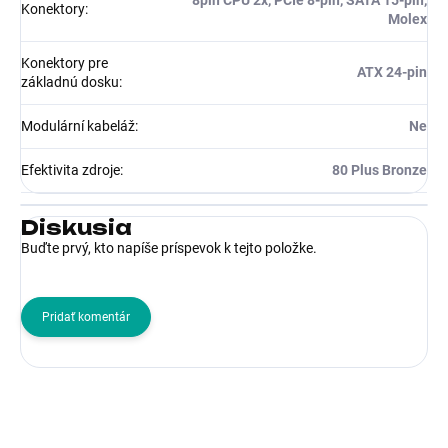
8pin CPU 2x, PCIe 8-pin, SATA 15-pin,
Konektory
:
Molex
Konektory pre
ATX 24-pin
základnú dosku
:
Modulární kabeláž
:
Ne
Efektivita zdroje
:
80 Plus Bronze
Diskusia
Buďte prvý, kto napíše príspevok k tejto položke.
Pridať komentár