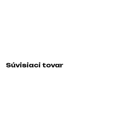
11.8.2026
−
+
Pridať do košíka
Formát zdroja:ATX; Konektory:8pin CPU 2x, PCIe 8-pin, SATA
15-pin, Molex; Konektory pre základnú dosku:ATX 24-pin
Súvisiaci tovar
SKLADOM U DODÁVATEĽA
SKLADOM U DODÁVATEĽA