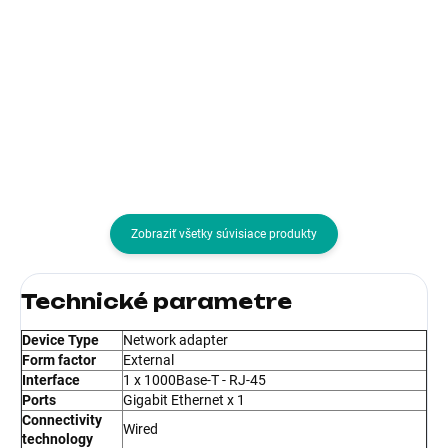
Do košíka
Do košíka
Typ príslušenstva:Dokovacie
Typ príslušenstva:Dokovacie
stanice a replikátory
stanice a replikátory
Zobraziť všetky súvisiace produkty
Technické parametre
Device Type
Network adapter
Form factor
External
Interface
1 x 1000Base-T - RJ-45
Ports
Gigabit Ethernet x 1
Connectivity
Wired
technology