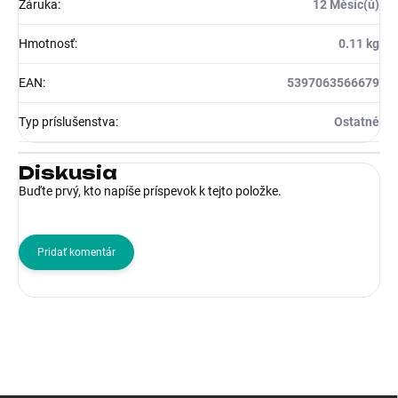
Záruka
:
12 Měsíc(ů)
Hmotnosť
:
0.11 kg
EAN
:
5397063566679
Typ príslušenstva
:
Ostatné
Diskusia
Buďte prvý, kto napíše príspevok k tejto položke.
Pridať komentár