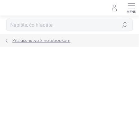
Prejsť
na
obsah
Hľadať
Príslušenstvo k notebookom
ZNAČKA:
DELL