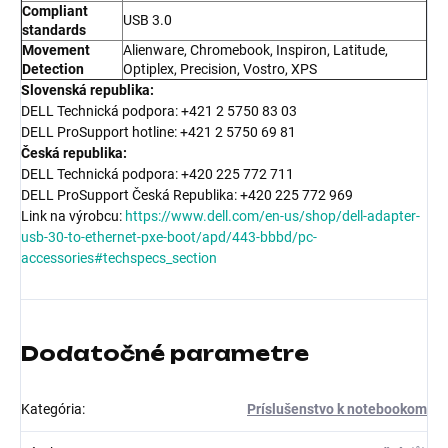
Compliant
USB 3.0
standards
Movement
Alienware, Chromebook, Inspiron, Latitude,
Detection
Optiplex, Precision, Vostro, XPS
Slovenská republika:
DELL Technická podpora: +421 2 5750 83 03
DELL ProSupport hotline: +421 2 5750 69 81
Česká republika:
DELL Technická podpora: +420 225 772 711
DELL ProSupport Česká Republika: +420 225 772 969
Link na výrobcu:
https://www.dell.com/en-us/shop/dell-adapter-
usb-30-to-ethernet-pxe-boot/apd/443-bbbd/pc-
accessories#techspecs_section
Dodatočné parametre
Kategória
:
Príslušenstvo k notebookom