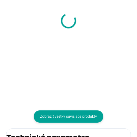
C-TECH myš Dual
C-TECH Herná myš
mode WLM-12PK,
Tychon (GM-03P), na
bezdrátová, 1600DPI,
bežné hranie, herná, 7-
6 tlačítek, růžová, USB
farebné podsvietenie
6,53 €
4,16 €
nano receiver
3200DPI, USB
5,31 € bez DPH
3,38 € bez DPH
Do košíka
Do košíka
Rozhranie myši:Bezdrôtové
Rozhranie myši:Drôtová USB;
Bluetooth, Bezdrôtová USB
Druh myši:Optická; Počet
dongle; Druh myši:Optická; Počet
tlačidiel myši:4 alebo viac
tlačidiel myši:4 alebo viac
tlačidiel, S kolesom
tlačidiel, S kolesom
Zobraziť všetky súvisiace produkty