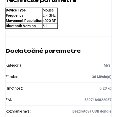
Technické parametre
Device Type
Mouse
Frequency
2.4 GHz
Movement Resolution
4020 DPI
Bluetooth Version
5.1
Dodatočné parametre
Kategória
:
Myši
Záruka
:
36 Měsíc(ů)
Hmotnosť
:
0.23 kg
EAN
:
5397184822067
Rozhranie myši
:
Bezdrôtová USB dongle