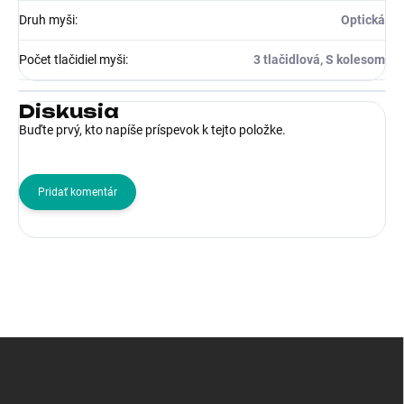
Druh myši
:
Optická
Počet tlačidiel myši
:
3 tlačidlová, S kolesom
Diskusia
Buďte prvý, kto napíše príspevok k tejto položke.
Pridať komentár
Z
á
p