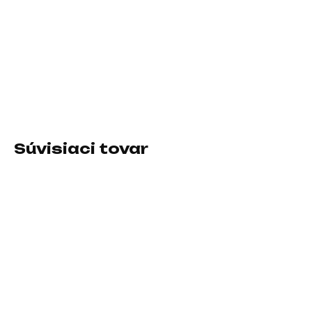
−
+
Pridať do košíka
Rozhranie myši:Bezdrôtová USB dongle; Druh myši:Optická;
Počet tlačidiel myši:3 tlačidlová, S kolesom
DETAILNÉ INFORMÁCIE
Súvisiaci tovar
SKLADOM U DODÁVATEĽA
SKLADOM U DODÁVATEĽA