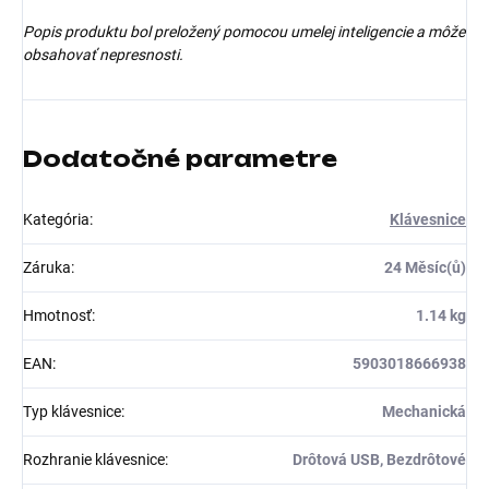
Popis produktu bol preložený pomocou umelej inteligencie a môže
obsahovať nepresnosti.
Dodatočné parametre
Kategória
:
Klávesnice
Záruka
:
24 Měsíc(ů)
Hmotnosť
:
1.14 kg
EAN
:
5903018666938
Typ klávesnice
:
Mechanická
Rozhranie klávesnice
:
Drôtová USB, Bezdrôtové