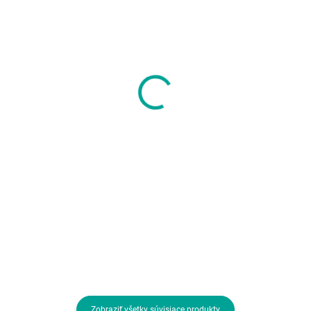
SKLADOM U DODÁVATEĽA
SKLADOM U DODÁVATEĽA
CONNECT IT
A4tech FBX50C,
Klávesnice CI-71 s LED
bezdrátová
podsvícením a
kancelářská
VELKÝM fontem, USB
klávesnice, bílá
24,80 €
43,48 €
20,16 € bez DPH
35,35 € bez DPH
Do košíka
Do košíka
Typ klávesnice:Membránová;
Rozhranie klávesnice:Bezdrôtové
Rozhranie klávesnice:Drôtová
Lokalizácia klávesnice:EN; Výbav
USB; Lokalizácia klávesnice:CZ;
klávesnice:Multimediálne klávesy
Výbava klávesnice:Podsvietené
tlačidlá
Zobraziť všetky súvisiace produkty