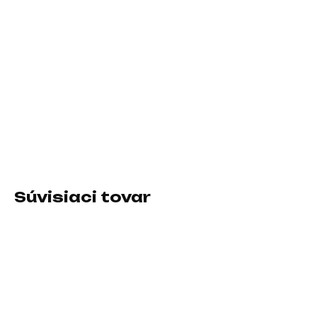
11.8.2026
−
+
Pridať do košíka
Typ klávesnice:Mechanická; Rozhranie klávesnice:Drôtová USB,
Bezdrôtové; Lokalizácia klávesnice:CZ; Výbava
klávesnice:Podsvietené tlačidlá, Makro klávesy
DETAILNÉ INFORMÁCIE
Súvisiaci tovar