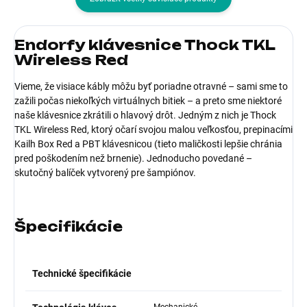
Endorfy klávesnice Thock TKL
Wireless Red
Vieme, že visiace kábly môžu byť poriadne otravné – sami sme to
zažili počas niekoľkých virtuálnych bitiek – a preto sme niektoré
naše klávesnice zkrátili o hlavový drôt. Jedným z nich je Thock
TKL Wireless Red, ktorý očarí svojou malou veľkosťou, prepinacími
Kailh Box Red a PBT klávesnicou (tieto maličkosti lepšie chránia
pred poškodením než brnenie). Jednoducho povedané –
skutočný balíček vytvorený pre šampiónov.
Špecifikácie
Technické špecifikácie
Mechanické