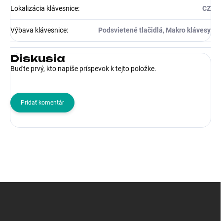
Lokalizácia klávesnice
:
CZ
Výbava klávesnice
:
Podsvietené tlačidlá, Makro klávesy
Diskusia
Buďte prvý, kto napíše príspevok k tejto položke.
Pridať komentár
Z
á
p
ä