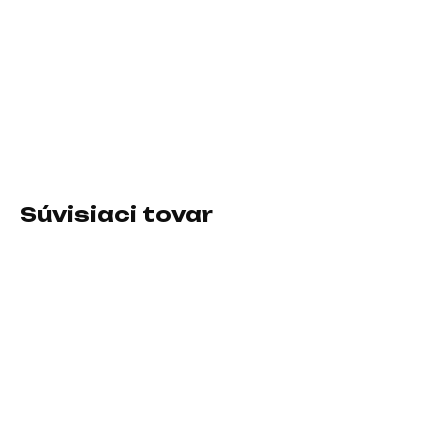
−
+
Pridať do košíka
Druh IO zariadenia:Video rozbočovač; Prevedenie:Externé
DETAILNÉ INFORMÁCIE
Súvisiaci tovar
SKLADOM U DODÁVATEĽA
SKLADOM U DODÁVATEĽA