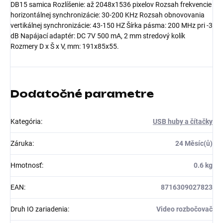
DB15 samica Rozlíšenie: až 2048x1536 pixelov Rozsah frekvencie
horizontálnej synchronizácie: 30-200 KHz Rozsah obnovovania
vertikálnej synchronizácie: 43-150 HZ Šírka pásma: 200 MHz pri -3
dB Napájací adaptér: DC 7V 500 mA, 2 mm stredový kolík
Rozmery D x Š x V, mm: 191x85x55.
Dodatočné parametre
Kategória
:
USB huby a čítačky
Záruka
:
24 Měsíc(ů)
Hmotnosť
:
0.6 kg
EAN
:
8716309027823
Druh IO zariadenia
:
Video rozbočovač