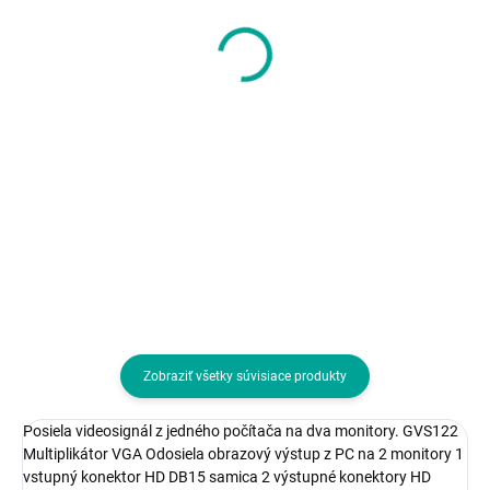
Kingston Flash Disk
ADATA Flash disk
256GB USB3.2 Gen 1
32GB C906, USB 2.0
DataTraveler Kyson
Klasická, čierna
36,63 €
5,54 €
29,78 € bez DPH
4,50 € bez DPH
Do košíka
Do košíka
Kapacita (v GB):256; Verzia
Kapacita (v GB):32; Verzia USB:2.
USB:3.2
Zobraziť všetky súvisiace produkty
Posiela videosignál z jedného počítača na dva monitory. GVS122
Multiplikátor VGA Odosiela obrazový výstup z PC na 2 monitory 1
vstupný konektor HD DB15 samica 2 výstupné konektory HD