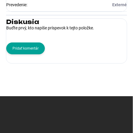
Prevedenie
:
Externé
Diskusia
Buďte prvý, kto napíše príspevok k tejto položke.
Pridať komentár
Z
á
p
ä
t
i