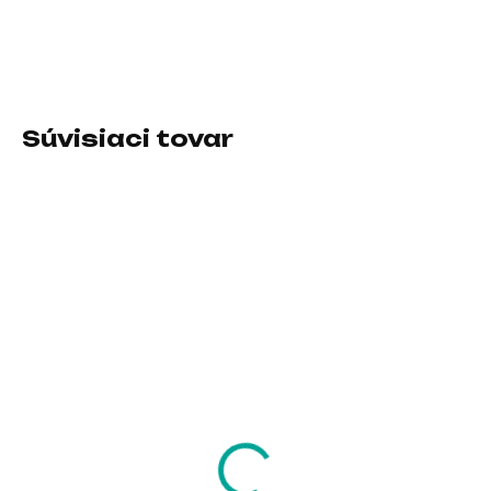
Pre zariadenia:PC; Typ príslušenstva:Gamepady
DETAILNÉ INFORMÁCIE
Súvisiaci tovar
SKLADOM U DODÁVATEĽA
SKLADOM U DODÁVATEĽA
ENDORFY Podložka
Nacon Nabíjecí dok
pod židli FP110C,
PS5SMULTICHARGE
1100x1100, kruhová,
23,58 €
černá
37,67 €
19,17 € bez DPH