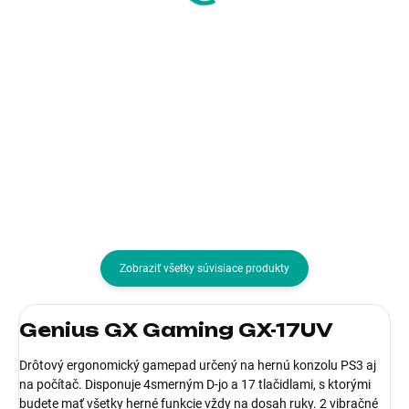
30,63 € bez DPH
Do košíka
Do košíka
Pre zariadenia:Nintendo Switch;
Typ príslušenstva:Ostatné
Typ príslušenstva:Nabíjačky
Zobraziť všetky súvisiace produkty
Genius GX Gaming GX-17UV
Drôtový ergonomický gamepad určený na hernú konzolu PS3 aj
na počítač. Disponuje 4smerným D-jo a 17 tlačidlami, s ktorými
budete mať všetky herné funkcie vždy na dosah ruky. 2 vibračné