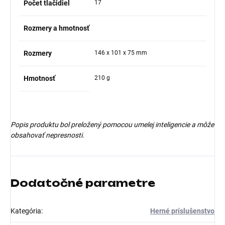
Počet tlačidiel
17
Rozmery a hmotnosť
Rozmery
146 x 101 x 75 mm
Hmotnosť
210 g
Popis produktu bol preložený pomocou umelej inteligencie a môže
obsahovať nepresnosti.
Dodatočné parametre
Kategória
:
Herné príslušenstvo