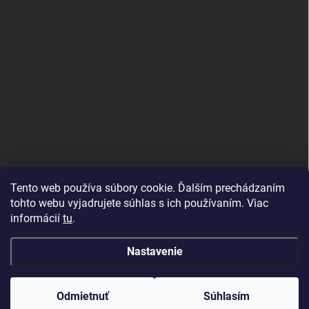
Tento web používa súbory cookie. Ďalším prechádzaním
tohto webu vyjadrujete súhlas s ich používaním. Viac
informácií
tu
.
Good E-shops have logic. SALELOGICS
Nastavenie
Copyright 2026
Herné PC Zostavy
. Všetky práva vyhradené.
Odmietnuť
Súhlasím