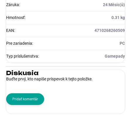
Záruka
:
24 Měsíc(ů)
Hmotnosť
:
0.31 kg
EAN
:
4710268260509
Pre zariadenia
:
PC
Typ príslušenstva
:
Gamepady
Diskusia
Buďte prvý, kto napíše príspevok k tejto položke.
Pridať komentár