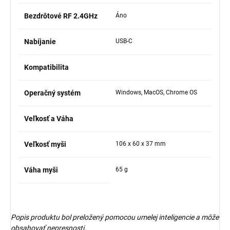
Bezdrôtové RF 2.4GHz
Áno
Nabíjanie
USB-C
Kompatibilita
Operačný systém
Windows, MacOS, Chrome OS
Veľkosť a Váha
Veľkosť myši
106 x 60 x 37 mm
Váha myši
65 g
Popis produktu bol preložený pomocou umelej inteligencie a môže
obsahovať nepresnosti.