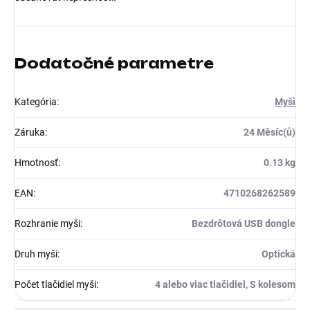
Dodatočné parametre
Kategória
:
Myši
Záruka
:
24 Měsíc(ů)
Hmotnosť
:
0.13 kg
EAN
:
4710268262589
Rozhranie myši
:
Bezdrôtová USB dongle
Druh myši
:
Optická
Počet tlačidiel myši
:
4 alebo viac tlačidiel, S kolesom