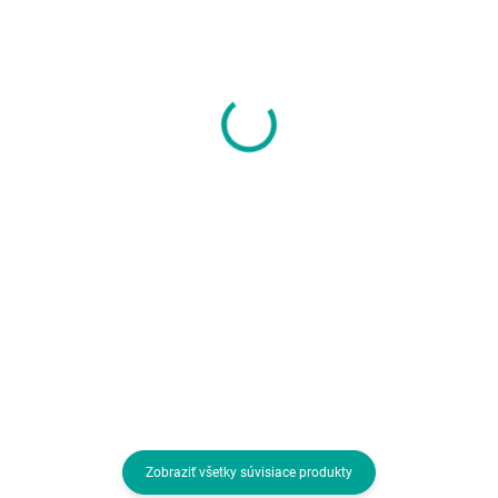
SKLADOM U DODÁVATEĽA
SKLADOM U DODÁVATEĽA
BAZAR - Endorfy Herní
Herná myš A4tech
myš LIV Onyx White,
BLOODY X5MAX, USB,
Drátová, ARGB, bílá,
16000DPI
rozbaleno
30,07 €
27,21 €
24,45 € bez DPH
22,12 € bez DPH
Do košíka
Do košíka
Rozhranie myši:Drôtová USB;
Rozhranie myši:Drôtová USB;
Druh myši:Optická; Počet
Druh myši:Optická; Počet
tlačidiel myši:4 alebo viac
tlačidiel myši:4 alebo viac
tlačidiel, S kolesom
tlačidiel, S kolesom
Zobraziť všetky súvisiace produkty