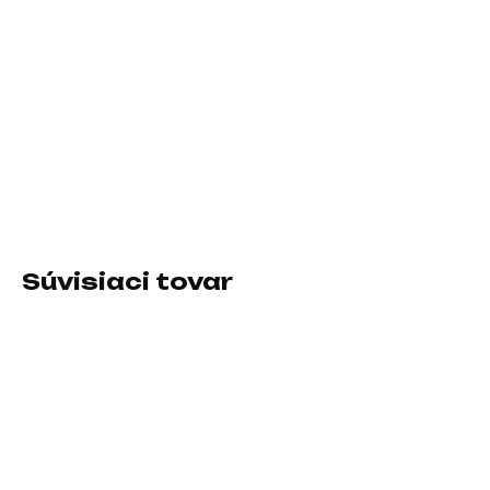
10.8.2026
−
+
Pridať do košíka
Rozhranie myši:Bezdrôtová USB dongle; Druh myši:Optická;
Počet tlačidiel myši:4 alebo viac tlačidiel, S kolesom
DETAILNÉ INFORMÁCIE
Súvisiaci tovar