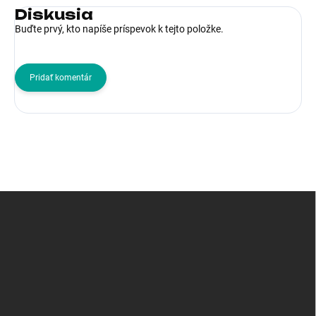
Diskusia
Buďte prvý, kto napíše príspevok k tejto položke.
Pridať komentár
Z
á
p
ä
t
i
e