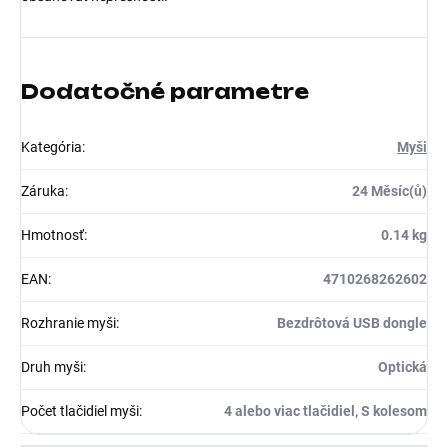
Dodatočné parametre
Kategória
:
Myši
Záruka
:
24 Měsíc(ů)
Hmotnosť
:
0.14 kg
EAN
:
4710268262602
Rozhranie myši
:
Bezdrôtová USB dongle
Druh myši
:
Optická
Počet tlačidiel myši
:
4 alebo viac tlačidiel, S kolesom