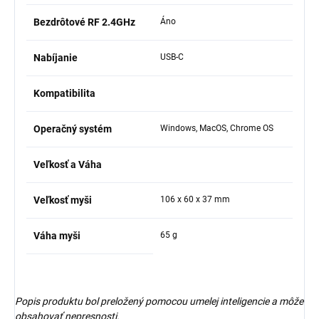
Bezdrôtové RF 2.4GHz
Áno
Nabíjanie
USB-C
Kompatibilita
Operačný systém
Windows, MacOS, Chrome OS
Veľkosť a Váha
Veľkosť myši
106 x 60 x 37 mm
Váha myši
65 g
Popis produktu bol preložený pomocou umelej inteligencie a môže
obsahovať nepresnosti.