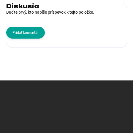
Diskusia
Buďte prvý, kto napíše príspevok k tejto položke.
Pridať komentár
Z
á
p
ä
t
i
e