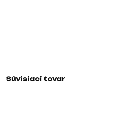
11.8.2026
−
+
Pridať do košíka
Rozhranie myši:Bezdrôtová USB dongle; Druh myši:Optická;
Počet tlačidiel myši:4 alebo viac tlačidiel, S kolesom
DETAILNÉ INFORMÁCIE
Súvisiaci tovar