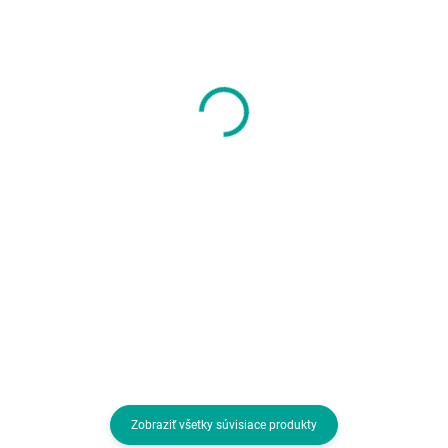
SKLADOM U DODÁVATEĽA
SKLADOM U DODÁVATEĽA
Myš GEMBIRD MUSW-
Myš C-TECH WLM-02,
4B-03-R, čierno-
čiernobiela,
červená, bezdrôtová,
bezdrôtová, 1600DPI,
USB nano prijímač
6 tlačidiel, USB nano
4,67 €
4,55 €
prijímač
3,80 € bez DPH
3,70 € bez DPH
Do košíka
Do košíka
Rozhranie myši:Bezdrôtová USB
Rozhranie myši:Bezdrôtová Wi-Fi
dongle; Druh myši:Optická; Počet
Druh myši:Optická; Počet
tlačidiel myši:4 alebo viac
tlačidiel myši:4 alebo viac
tlačidiel, S kolesom
tlačidiel, S kolesom
Zobraziť všetky súvisiace produkty