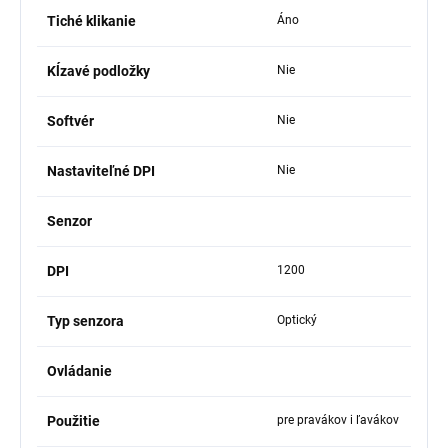
Tiché klikanie
Áno
Kĺzavé podložky
Nie
Softvér
Nie
Nastaviteľné DPI
Nie
Senzor
DPI
1200
Typ senzora
Optický
Ovládanie
Použitie
pre pravákov i ľavákov