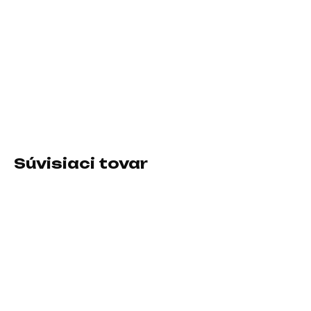
−
+
Pridať do košíka
Rozhranie myši:Bezdrôtová USB dongle; Druh myši:Optická;
Počet tlačidiel myši:4 alebo viac tlačidiel, S kolesom
DETAILNÉ INFORMÁCIE
Súvisiaci tovar
SKLADOM U DODÁVATEĽA
SKLADOM U DODÁVATEĽA