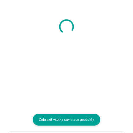
C-TECH myš VEM-09,
Myš GEMBIRD MUSW-
vertikálna,
4B-03-R, čierno-
bezdrôtová, 6
červená, bezdrôtová,
tlačidiel, čierna, USB
USB nano prijímač
9,98 €
4,67 €
nano prijímač
8,11 € bez DPH
3,80 € bez DPH
Do košíka
Do košíka
Rozhranie myši:Bezdrôtová Wi-Fi;
Rozhranie myši:Bezdrôtová USB
Druh myši:Optická; Počet
dongle; Druh myši:Optická; Poče
tlačidiel myši:4 alebo viac
tlačidiel myši:4 alebo viac
tlačidiel, S kolesom
tlačidiel, S kolesom
Zobraziť všetky súvisiace produkty