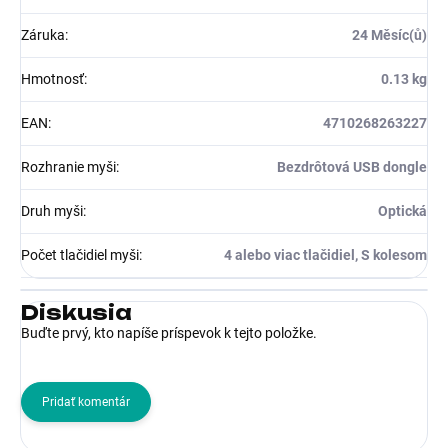
Záruka
:
24 Měsíc(ů)
Hmotnosť
:
0.13 kg
EAN
:
4710268263227
Rozhranie myši
:
Bezdrôtová USB dongle
Druh myši
:
Optická
Počet tlačidiel myši
:
4 alebo viac tlačidiel, S kolesom
Diskusia
Buďte prvý, kto napíše príspevok k tejto položke.
Pridať komentár