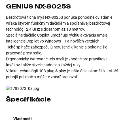
GENIUS NX-8025S
Bezdrôtová tichá myš NX-8025S ponúka pohodlné ovládanie
vďaka štyrom funkčným tlačidlám a spoľahlivej bezdrôtovej
technológii 2,4 GHz s dosahom až 10 metrov.
Špeciálne tlačidlo Copilot umožňuje rýchlu aktiváciu umelej
inteligencie Copilot vo Windows 11 a novších verziách.
Tiché spínače zabezpečujú nerušené klikanie a pokojnejšie
pracovné prostredie.
Ergonomicky tvarované telo myši je vhodné pre pravákov i
ľavákov, takže skvele padne do každej ruky.
Vďaka technológii USB plug & play je inštalácia okamžitá – stačí
pripojiť prijímač a môžete začať pracovať.
Špecifikácie
Vlastnosti