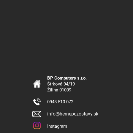
BP Computers s.r.o.
Štrková 94/19
Žilina 01009
0948 510 072
info@hernepczostavy.sk
Instagram