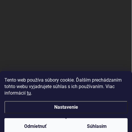
Tento web používa súbory cookie. Ďalším prechádzaním
tohto webu vyjadrujete súhlas s ich používaním. Viac
informácií
tu
.
Good E-shops have logic. SALELOGICS
Nastavenie
Copyright 2026
Herné PC Zostavy
. Všetky práva vyhradené.
Odmietnuť
Súhlasím