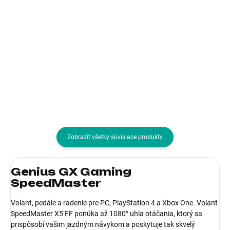
Do košíka
Do košíka
Typ príslušenstva:Herné stoličky
Pre zariadenia:Nintendo Switch;
Typ príslušenstva:Ostatné
Zobraziť všetky súvisiace produkty
Genius GX Gaming
SpeedMaster
Volant, pedále a radenie pre PC, PlayStation 4 a Xbox One. Volant
SpeedMaster X5 FF ponúka až 1080° uhla otáčania, ktorý sa
prispôsobí vašim jazdným návykom a poskytuje tak skvelý