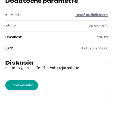
Dodatočné parametre
Kategória
:
Herné príslušenstvo
Záruka
:
24 Měsíc(ů)
Hmotnosť
:
7.96 kg
EAN
:
4710268261797
Diskusia
Buďte prvý, kto napíše príspevok k tejto položke.
Pridať komentár