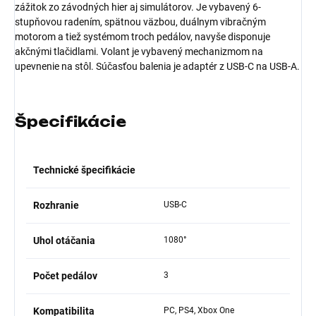
zážitok zo závodných hier aj simulátorov. Je vybavený 6-
stupňovou radením, spätnou väzbou, duálnym vibračným
motorom a tiež systémom troch pedálov, navyše disponuje
akčnými tlačidlami. Volant je vybavený mechanizmom na
upevnenie na stôl. Súčasťou balenia je adaptér z USB-C na USB-A.
Špecifikácie
Technické špecifikácie
Rozhranie
USB-C
Uhol otáčania
1080°
Počet pedálov
3
Kompatibilita
PC, PS4, Xbox One