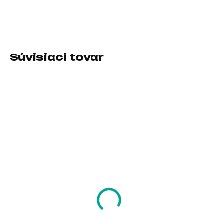
DETAILNÉ INFORMÁCIE
Súvisiaci tovar
SKLADOM U DODÁVATEĽA
SKLADOM U DODÁVATEĽA
Luxusní cestovní
ASUS herní křeslo RO
pouzdro NS212MKW s
Destrier Core, bílá
motivem Mario Kart
612,20 €
World
23,58 €
497,72 € bez DPH
19,17 € bez DPH