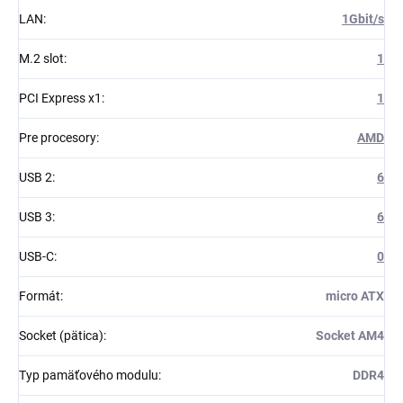
LAN
:
1Gbit/s
M.2 slot
:
1
PCI Express x1
:
1
Pre procesory
:
AMD
USB 2
:
6
USB 3
:
6
USB-C
:
0
Formát
:
micro ATX
Socket (pätica)
:
Socket AM4
Typ pamäťového modulu
:
DDR4