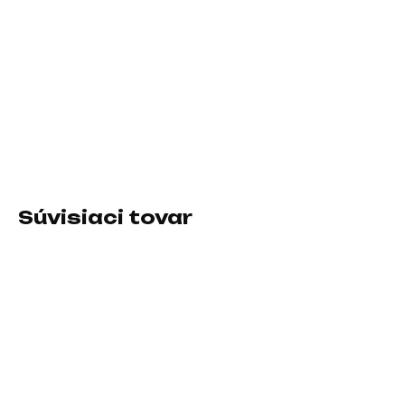
7.8.2026
−
+
Pridať do košíka
Formát:micro ATX; Chipset:AMD A520; Socket (pätica):Socket
AM4; Typ pamäťového modulu:DDR4; Podpora RAID:0, 1, 10;
PCI express 16x:1
Súvisiaci tovar