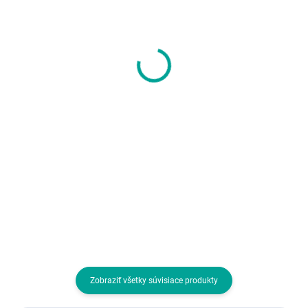
SKLADOM U DODÁVATEĽA
SKLADOM U DODÁVATEĽA
ASRock MB Sc AM5
GIGABYTE MB Sc
B850 Pro-A, AMD
LGA1851 H810M
B850, 4xDDR5, 1xUSB-
GAMING WIFI6, Intel
C, HDMI, ATX
H810, 2xDDR5, 1xDP,
133,06 €
109,14 €
1xHDMI, WiFi, mATX
108,18 € bez DPH
88,73 € bez DPH
Do košíka
Do košíka
Formát:ATX; Chipset:AMD B850;
Formát:micro ATX; Chipset:Intel
Socket (pätica):Socket AM5 (LGA
H810, Intel; Socket
1718); Typ pamäťového
(pätica):Socket 1851; Typ
modulu:DDR5; Podpora RAID:0, 1,
pamäťového modulu:DDR5;
10; PCI express 16x:2
Podpora RAID:5, 10; PCI express
16x:1
Zobraziť všetky súvisiace produkty