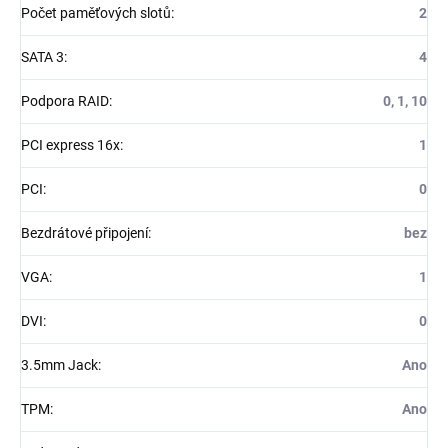
Počet paměťových slotů
:
2
SATA 3
:
4
Podpora RAID
:
0, 1, 10
PCI express 16x
:
1
PCI
:
0
Bezdrátové připojení
:
bez
VGA
:
1
DVI
:
0
3.5mm Jack
:
Ano
TPM
:
Ano