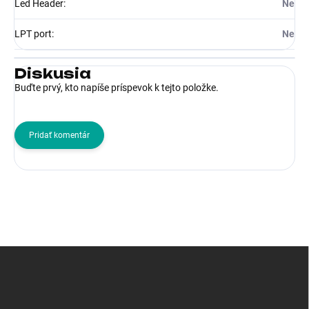
Led Header
:
Ne
LPT port
:
Ne
Diskusia
Buďte prvý, kto napíše príspevok k tejto položke.
Pridať komentár
Z
á
p
ä