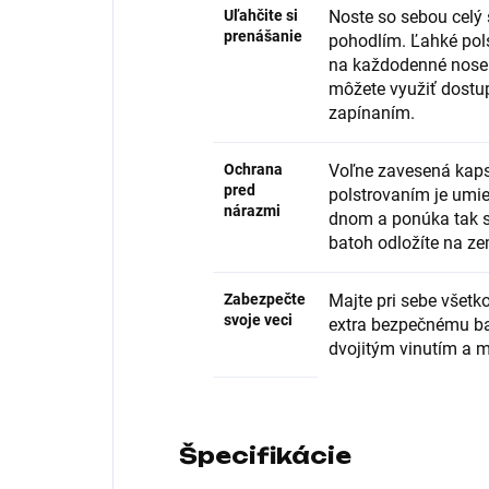
Uľahčite si
Noste so sebou celý
prenášanie
pohodlím. Ľahké pol
na každodenné nosen
môžete využiť dostu
zapínaním.
Ochrana
Voľne zavesená kaps
pred
polstrovaním je umi
nárazmi
dnom a ponúka tak s
batoh odložíte na ze
Zabezpečte
Majte pri sebe všetk
svoje veci
extra bezpečnému b
dvojitým vinutím a m
Špecifikácie