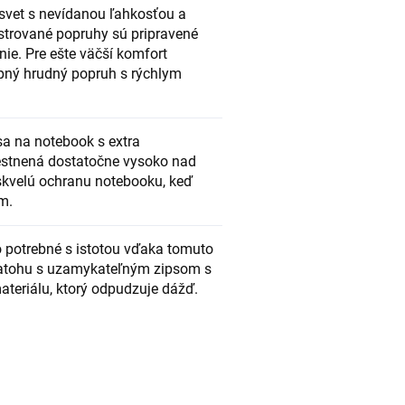
 svet s nevídanou ľahkosťou a
strované popruhy sú pripravené
ie. Pre ešte väčší komfort
pný hrudný popruh s rýchlym
a na notebook s extra
estnená dostatočne vysoko nad
kvelú ochranu notebooku, keď
m.
o potrebné s istotou vďaka tomuto
atohu s uzamykateľným zipsom s
ateriálu, ktorý odpudzuje dážď.