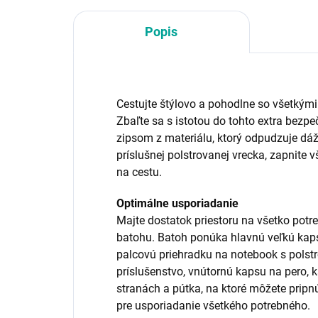
Popis
Cestujte štýlovo a pohodlne so všetkým
Zbaľte sa s istotou do tohto extra bez
zipsom z materiálu, ktorý odpudzuje dá
príslušnej polstrovanej vrecka, zapnite v
na cestu.
Optimálne usporiadanie
Majte dostatok priestoru na všetko pot
batohu. Batoh ponúka hlavnú veľkú kaps
palcovú priehradku na notebook s polst
príslušenstvo, vnútornú kapsu na pero,
stranách a pútka, na ktoré môžete prip
pre usporiadanie všetkého potrebného.