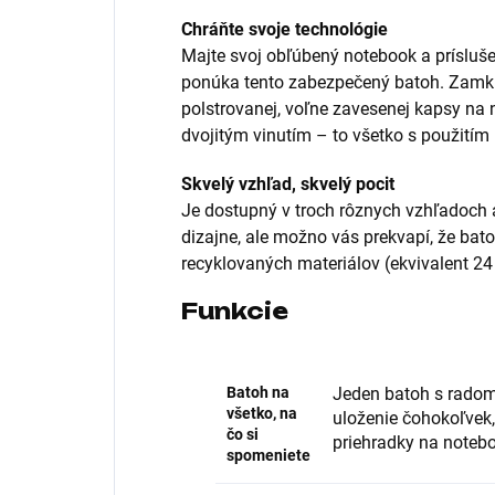
Chráňte svoje technológie
Majte svoj obľúbený notebook a príslušen
ponúka tento zabezpečený batoh. Zamkn
polstrovanej, voľne zavesenej kapsy n
dvojitým vinutím – to všetko s použitím
Skvelý vzhľad, skvelý pocit
Je dostupný v troch rôznych vzhľadoc
dizajne, ale možno vás prekvapí, že bat
recyklovaných materiálov (ekvivalent 24 
Funkcie
Batoh na
Jeden batoh s radom
všetko, na
uloženie čohokoľvek,
čo si
priehradky na noteb
spomeniete