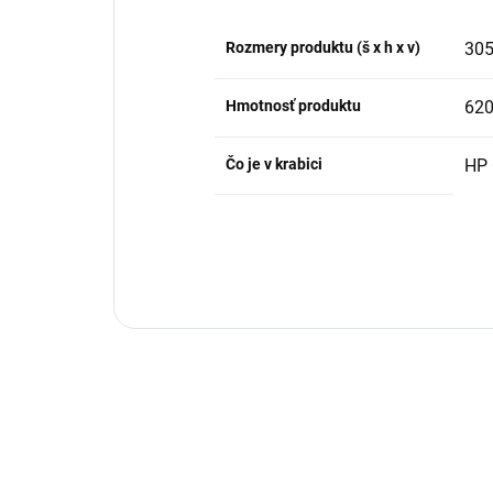
Rozmery produktu (š x h x v)
305
Hmotnosť produktu
620
Čo je v krabici
HP 