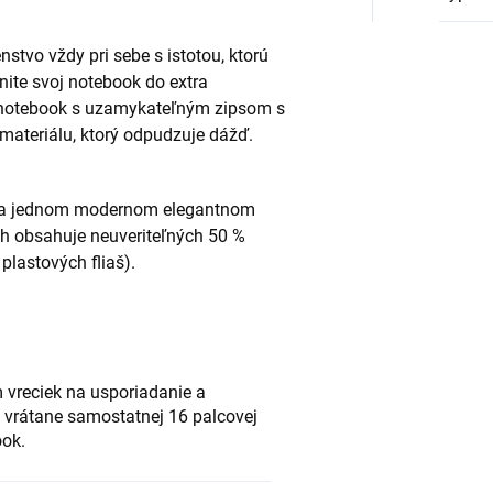
stvo vždy pri sebe s istotou, ktorú
ite svoj notebook do extra
a notebook s uzamykateľným zipsom s
 materiálu, ktorý odpudzuje dážď.
h a jednom modernom elegantnom
oh obsahuje neuveriteľných 50 %
plastových fliaš).
 vreciek na usporiadanie a
 vrátane samostatnej 16 palcovej
ook.