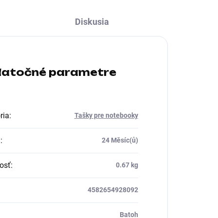
Diskusia
atočné parametre
ria
:
Tašky pre notebooky
a
:
24 Měsíc(ů)
osť
:
0.67 kg
4582654928092
Batoh