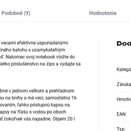
Podobné (9)
Hodnotenie
Dod
i vecami efektívne usporiadanými.
pečného batohu s uzamykateľným
žď. Nakoniec svoj notebook vložte do
šetko príslušenstvo na zips a vydajte sa
Kategó
Záruk
rebné v jednom veľkom a prehľadnom
u na knihy a iné veci, samostatnú 16
Hmotn
rovaním, ľahko prístupnú kapsu na
 kapsy na fľašu s vodou po oboch
EAN
:
núť čokoľvek vás napadne. Objem 20 l
Typ
: