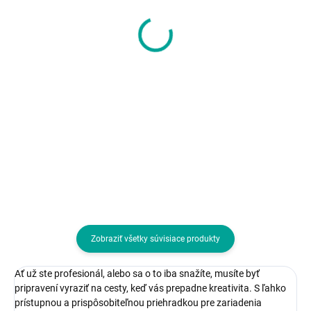
MYBALO Vacuo FLY
tomtoc Terra-A27
kompresní cestovní
Laptop Sleeve, 13 Inc
batoh underseat pro
- Lakeshore
RYANAIR - zelený
144,02 €
24,27 €
117,09 € bez DPH
19,73 € bez DPH
Do košíka
Do košíka
Farba:Zelená; Typ:Batoh
Zobraziť všetky súvisiace produkty
Ať už ste profesionál, alebo sa o to iba snažíte, musíte byť
pripravení vyraziť na cesty, keď vás prepadne kreativita. S ľahko
prístupnou a prispôsobiteľnou priehradkou pre zariadenia