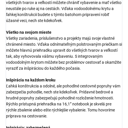
všetkých tvarov a veľkostí môžete chrániť vybavenie a mať všetko
neustále po ruke aj na cestách. Vďaka vodoodolnému krytu a
ľahkej konštrukcii budete s týmto batohom pripravení robiť
úžasné veci, nech ste kdekoľvek.
Všetko na svojom mieste
Všetky zariadenia, príslušenstvo a projekty majú svoje vlastné
chránené miesto. Vďaka odnímateľným polstrovaným priečkam si
môžete hlavnú priehradku upravit do všetkých tvarov a veľkostí
tak, aby vyhovovala vášmu vybaveniu. S integrovaným
vodoodolným krytom môžete bez problémov cestovať a okamžite
vyraziť za inšpiráciou do každého počasia.
Inšpirácia na každom kroku
Ľahká konštrukcia a odolné, ale pohodlné cestovné popruhy vám
zabezpečia pohodlie, nech ste kdekoľvek. Prídavné bedrové a
hrudné popruhy zabezpečujú pohodlné rozloženie hmotnosti.
Rýchlo prístupná priehradka na 16,1” notebook je skvelá pre
rýchle zbalenie alebo ešte rýchlejšie vybalenie. Tomu hovoríme
príprava na cestovanie.
Inšpirácia: zabezpečená