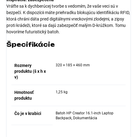
Vráťte sa k dychberúcej tvorbe s vedomím, že vaše veci sú v
bezpečí. K dispozícii máte priehradku blokujúcu identifikáciu RFID,
ktorá chráni dáta pred digitálnymi vreckovými zlodejmi, a zipsy
proti krádeži, ktoré sa dajú zabezpečiť malým D-krúžkom. Tomu
hovoríme futuristický batoh.
Špecifikácie
Rozmery
320 × 185 × 460 mm
produktu (š x h x
v)
Hmotnosť
1,25 kg
produktu
Čo je v krabici
Batoh HP Creator 16.1-inch Laptop
Backpack, Dokumentácia