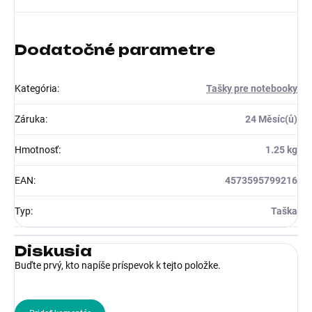
Dodatočné parametre
Kategória
:
Tašky pre notebooky
Záruka
:
24 Měsíc(ů)
Hmotnosť
:
1.25 kg
EAN
:
4573595799216
Typ
:
Taška
Diskusia
Buďte prvý, kto napíše príspevok k tejto položke.