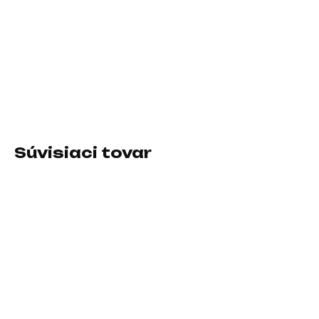
−
+
Pridať do košíka
Typ:Taška
DETAILNÉ INFORMÁCIE
Súvisiaci tovar
SKLADOM U DODÁVATEĽA
SKLADOM U DODÁVATEĽA