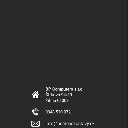
BP Computers s.r.o.
Štrková 94/19
Žilina 01009
0948 510 072
info@hernepczostavy.sk