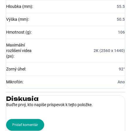
Hloubka (mm)
:
55.5
Výška (mm)
:
50.5
Hmotnost (g)
:
106
Maximální
rozlišení videa
2K (2560 x 1440)
(px)
:
Zorný úhel
:
92°
Mikrofón
:
Ano
Diskusia
Buďte prvý, kto napíše príspevok k tejto položke.
Pridať komentár