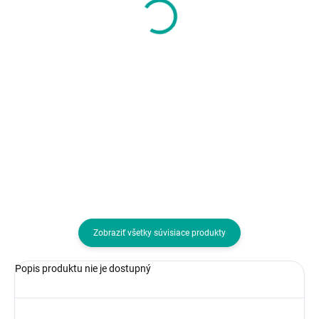
91,12 €
87,91 €
74,08 € bez DPH
71,47 € bez DPH
Do košíka
Do košíka
Max. rozlíšenie WEB kamery pre
Táto webová kamera
video sekvencie:4.0 Mpix
kompatibilná s funkciou
Windows Hello[1] vás
bezproblémovo a bezpečne
prihlási, zatiaľ čo zlepšenia na
báze umelej inteligencie vám
pomôžu vyzerať dobre....
Zobraziť všetky súvisiace produkty
Popis produktu nie je dostupný