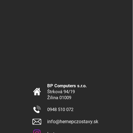
BP Computers s.r.o.
Štrková 94/19
Žilina 01009
0948 510 072
info@hernepczostavy.sk