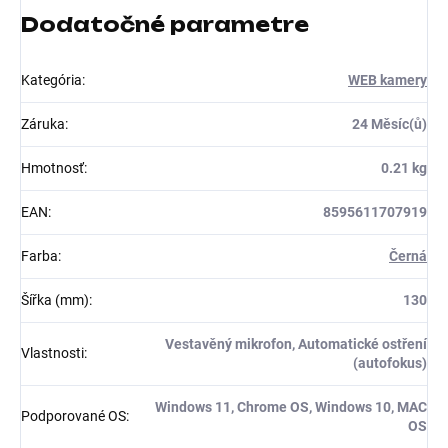
Dodatočné parametre
Kategória
:
WEB kamery
Záruka
:
24 Měsíc(ů)
Hmotnosť
:
0.21 kg
EAN
:
8595611707919
Farba
:
Černá
Šířka (mm)
:
130
Vestavěný mikrofon, Automatické ostření
Vlastnosti
:
(autofokus)
Windows 11, Chrome OS, Windows 10, MAC
Podporované OS
:
OS