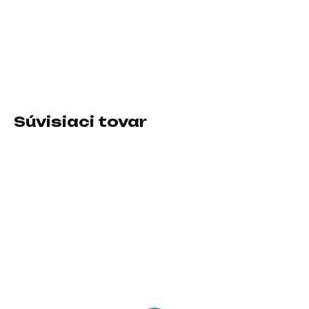
−
+
Pridať do košíka
Mikrofón
Súvisiaci tovar
SKLADOM U DODÁVATEĽA
SKLADOM U DODÁVATEĽA
Logitech Webcam
HP 625 FHD USB-A
BRIO 500, Graphite
Webcam