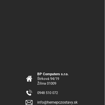
BP Computers s.r.o.
Štrková 94/19
Žilina 01009
0948 510 072
info@hernepczostavy.sk