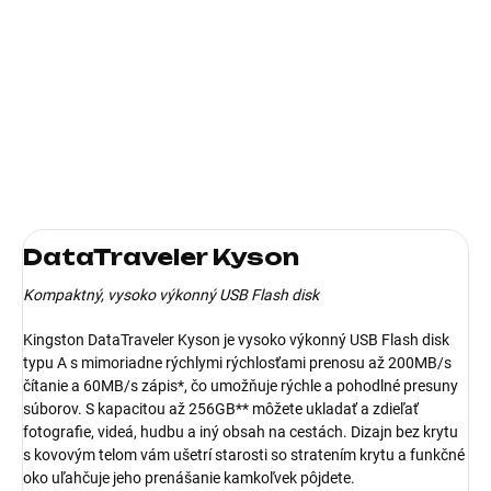
11.8.2026
−
+
Pridať do košíka
Kapacita (v GB):64; Verzia USB:3.2
DETAILNÉ INFORMÁCIE
DataTraveler Kyson
Kompaktný, vysoko výkonný USB Flash disk
Kingston DataTraveler Kyson je vysoko výkonný USB Flash disk
typu A s mimoriadne rýchlymi rýchlosťami prenosu až 200MB/s
čítanie a 60MB/s zápis*, čo umožňuje rýchle a pohodlné presuny
súborov. S kapacitou až 256GB** môžete ukladať a zdieľať
fotografie, videá, hudbu a iný obsah na cestách. Dizajn bez krytu
s kovovým telom vám ušetrí starosti so stratením krytu a funkčné
oko uľahčuje jeho prenášanie kamkoľvek pôjdete.