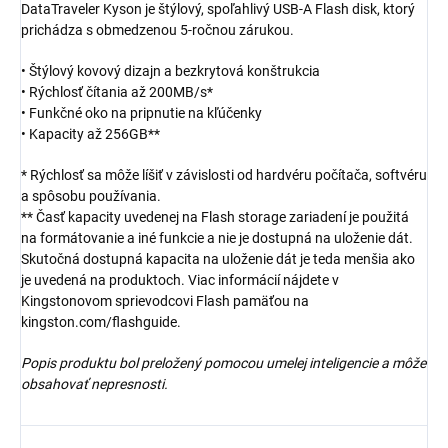
DataTraveler Kyson je štýlový, spoľahlivý USB-A Flash disk, ktorý
prichádza s obmedzenou 5-ročnou zárukou.
• Štýlový kovový dizajn a bezkrytová konštrukcia
• Rýchlosť čítania až 200MB/s*
• Funkčné oko na pripnutie na kľúčenky
• Kapacity až 256GB**
* Rýchlosť sa môže líšiť v závislosti od hardvéru počítača, softvéru
a spôsobu používania.
** Časť kapacity uvedenej na Flash storage zariadení je použitá
na formátovanie a iné funkcie a nie je dostupná na uloženie dát.
Skutočná dostupná kapacita na uloženie dát je teda menšia ako
je uvedená na produktoch. Viac informácií nájdete v
Kingstonovom sprievodcovi Flash pamäťou na
kingston.com/flashguide.
Popis produktu bol preložený pomocou umelej inteligencie a môže
obsahovať nepresnosti.