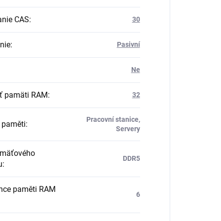
anie CAS
:
30
nie
:
Pasivní
Ne
ť pamäti RAM
:
32
Pracovní stanice,
í paměti
:
Servery
amäťového
DDR5
u
:
nce paměti RAM
6