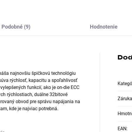
Podobné (9)
Hodnotenie
Dod
áša najnovšiu špičkovú technológiu
súva rýchlosť, kapacitu a spoľahlivosť
Kategó
vylepšených funkcií, ako je on-die ECC
ych rýchlostiach, duálne 32bitové
Záruk
egrovaný obvod pre správu napájania na
am, kde je najviac potrebná.
Hmotn
EAN
: