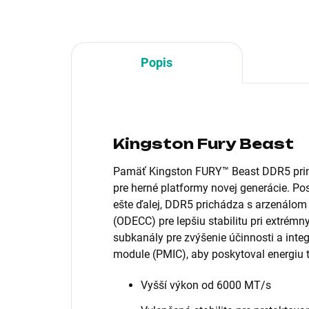
Popis
Kingston Fury Beast
Pamäť Kingston FURY™ Beast DDR5 prin
pre herné platformy novej generácie. Po
ešte ďalej, DDR5 prichádza s arzenálom 
(ODECC) pre lepšiu stabilitu pri extrémn
subkanály pre zvýšenie účinnosti a int
module (PMIC), aby poskytoval energiu t
Vyšší výkon od 6000 MT/s