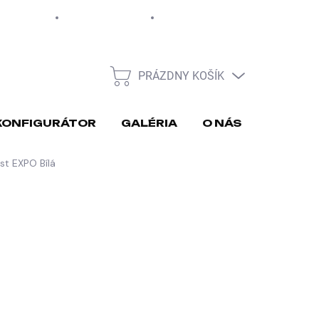
EUR
Moja objednávka
PRÁZDNY KOŠÍK
NÁKUPNÝ
KOŠÍK
KONFIGURÁTOR
GALÉRIA
O NÁS
REKLA
t EXPO Bílá
026