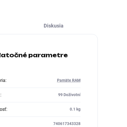
Diskusia
atočné parametre
ria
:
Pamäte RAM
a
:
99 Doživotní
osť
:
0.1 kg
740617343328