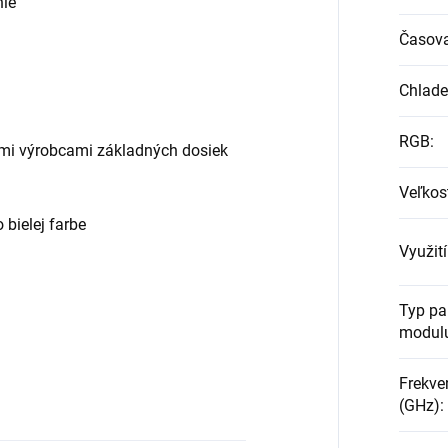
nie
Časov
Chlade
RGB
:
mi výrobcami základných dosiek
Veľkos
o bielej farbe
Využit
Typ p
modul
Frekve
(GHz)
: