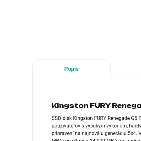
Formát:2.5"; Rozhranie:interní
Roz
Serial ATA III; Typ disku:SSD
dis
buf
Popis
Kingston FURY Renega
SSD disk Kingston FURY Renegade G5 PC
používateľov s vysokým výkonom, hardvé
pripravení na najnovšiu generáciu 5x4.
MB/s pri čítaní a 14 000 MB/s pri zápis