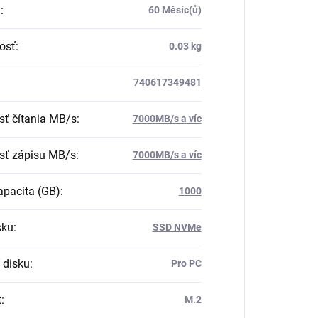
a
:
60 Měsíc(ů)
osť
:
0.03 kg
740617349481
sť čítania MB/s
:
7000MB/s a víc
sť zápisu MB/s
:
7000MB/s a víc
pacita (GB)
:
1000
sku
:
SSD NVMe
 disku
:
Pro PC
t
:
M.2