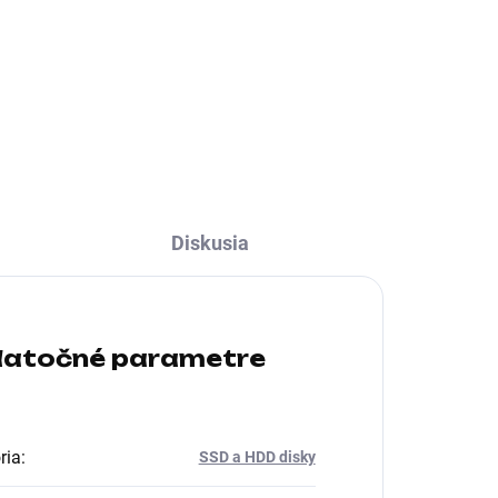
ní
Formát:2.5"; Rozhranie:externí
USB 3.0; Typ disku:HDD externý
Diskusia
atočné parametre
ria
:
SSD a HDD disky