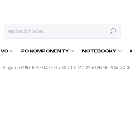
Hľadať
TVO
PC KOMPONENTY
NOTEBOOKY
Kingston FURY RENEGADE G5 SSD 1TB M.2 2280 NVMe PCIe 5.0 (R
nia
ZNAČKA:
KINGSTON
271,21 €
220,50 € bez DPH
Jednotková
SKLADOM U DODÁVATEĽA
cena:
MÔŽEME DORUČIŤ DO:
11.8.2