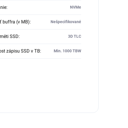
nie
:
NVMe
ť buffra (v MB)
:
Nešpecifikované
měti SSD
:
3D TLC
ost zápisu SSD v TB
:
Min. 1000 TBW