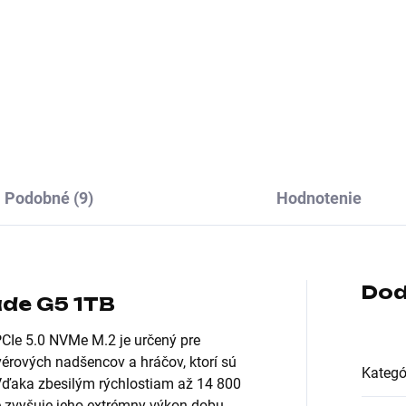
hranie:externí USB 3.0; Typ
Formát:3.5"; Rozhranie:inter
ku:HDD externý; Veľkosť
Serial ATA III; Typ disku:HDD;
fra (v MB):Nešpecifikované
Veľkosť buffra (v MB):256
Podobné (9)
Hodnotenie
Dod
de G5 1TB
Ie 5.0 NVMe M.2 je určený pre
rových nadšencov a hráčov, ktorí sú
Kategó
 Vďaka zbesilým rýchlostiam až 14 800
e zvyšuje jeho extrémny výkon dobu