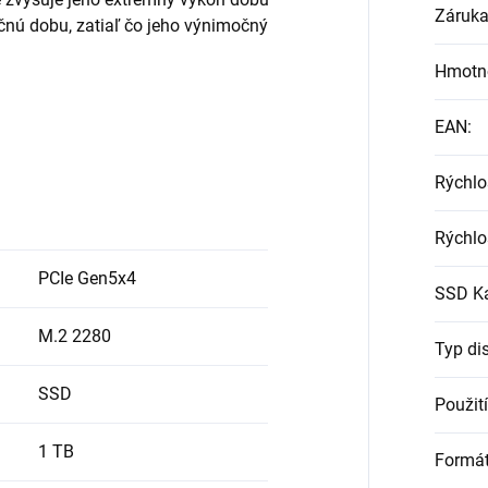
Záruk
akčnú dobu, zatiaľ čo jeho výnimočný
Hmotn
EAN
:
Rýchlo
Rýchlo
PCIe Gen5x4
SSD Ka
M.2 2280
Typ di
SSD
Použití
1 TB
Formá