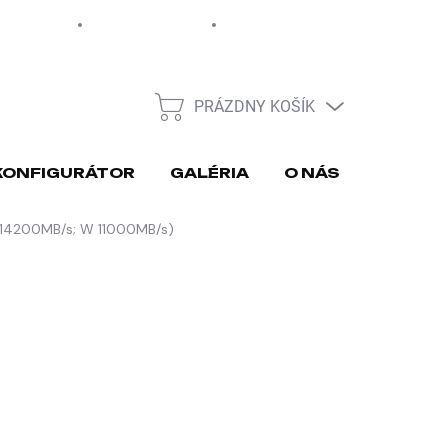
EUR
Moja objednávka
PRÁZDNY KOŠÍK
NÁKUPNÝ
KOŠÍK
KONFIGURÁTOR
GALÉRIA
O NÁS
REKLA
 14200MB/s; W 11000MB/s)
026