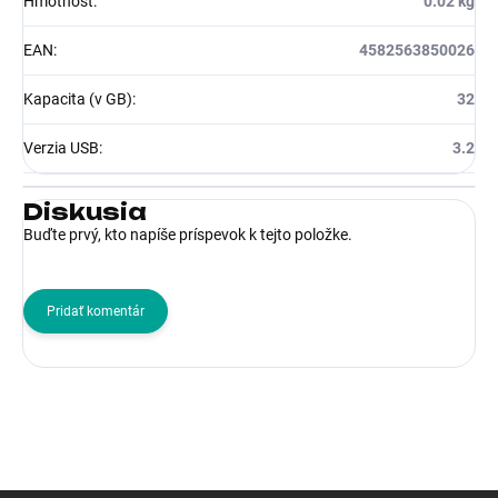
Hmotnosť
:
0.02 kg
EAN
:
4582563850026
Kapacita (v GB)
:
32
Verzia USB
:
3.2
Diskusia
Buďte prvý, kto napíše príspevok k tejto položke.
Pridať komentár