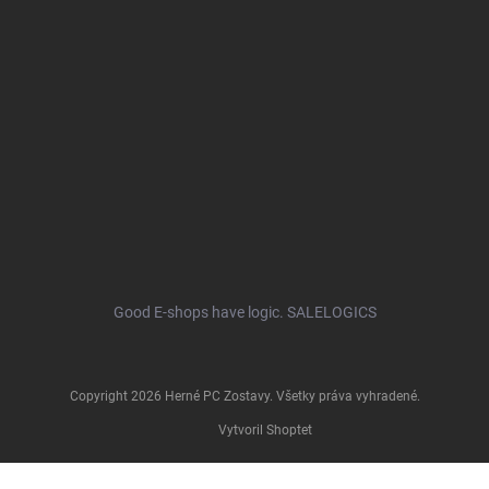
Good E-shops have logic. SALELOGICS
Copyright 2026
Herné PC Zostavy
. Všetky práva vyhradené.
Vytvoril Shoptet