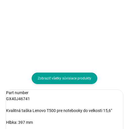
Do košíka
Do košíka
Farba:Ružová; Typ:Taška
Farba:Čierna; Typ:Taška
Zobraziť všetky súvisiace produkty
Part number
GX40J46741
Kvalitná taška Lenovo T500 pre notebooky do velkosti 15,6"
Hlbka: 397 mm