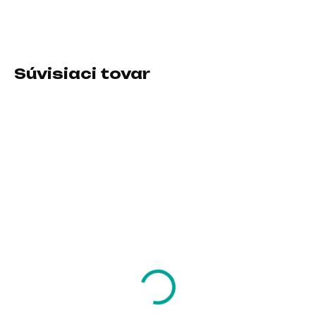
DETAILNÉ INFORMÁCIE
Súvisiaci tovar
SKLADOM U DODÁVATEĽA
SKLADOM U DODÁVATEĽA
tomtoc Light-A21
tomtoc Briefcase –
Dual-color Slim Laptop
16" MacBook Pro
Handbag, 13,5 Inch -
(2021), černá
Raspberry
21,91 €
31,48 €
17,81 € bez DPH
25,59 € bez DPH