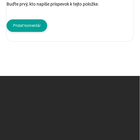
Buďte prvý, kto napíše príspevok k tejto položke.
Pridať komentár
Z
á
p
ä
t
i
e