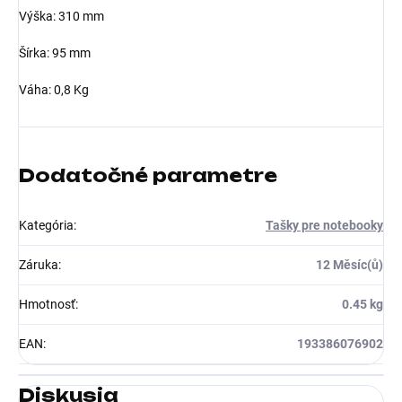
Výška: 310 mm
Šírka: 95 mm
Váha: 0,8 Kg
Dodatočné parametre
Kategória
:
Tašky pre notebooky
Záruka
:
12 Měsíc(ů)
Hmotnosť
:
0.45 kg
EAN
:
193386076902
Diskusia