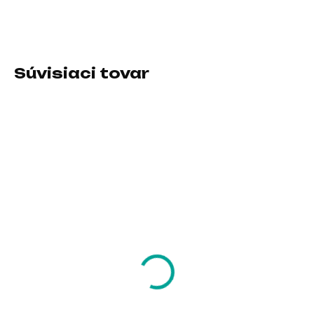
DETAILNÉ INFORMÁCIE
Súvisiaci tovar
SKLADOM U DODÁVATEĽA
SKLADOM U DODÁVATEĽA
EVOLVEO A101RGB,
i-tec USB-C Triple 4K
chladící podložka pro
HDMI Video Adapter,
notebook, 2x
Power Delivery 100W
ventilátor, RGB
19,24 €
43,67 €
podsvícení
15,64 € bez DPH
35,50 € bez DPH