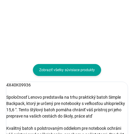
Do košíka
Do košíka
Typ príslušenstva:Chladiace
podložky
Zobraziť všetky súvisiace produkty
4X40K09936
Spoločnosť Lenovo predstavila na trhu praktický batoh Simple
Backpack, ktorý je určený pre notebooky s veľkosťou uhlopriečky
15,6 ". Tento štýlový batoh pomáha chrániť váš prístroj pri jeho
preprave na vašich cestách do školy, práce atď
Kvalitný batoh s polstrovaným oddielom pre notebook ochráni