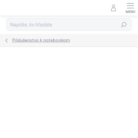
Prejsť
na
obsah
Hľadať
Príslušenstvo k notebookom
ZNAČKA:
LENOVO