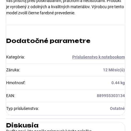
váš prístroj pred poškriabaním, prachom a nečistotami. Produkt
je vyrobený z odolných a kvalitných materiálov. Výrobcu pre tento
model zvolil čierne farebné prevedenie.
Dodatočné parametre
Kategória
:
Príslušenstvo k notebookom
Záruka
:
12 Měsíc(ů)
Hmotnosť
:
0.44 kg
EAN
:
889955303134
Typ príslušenstva
:
Ostatné
Diskusia